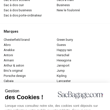
sac à dos cuir
business
sac à dos business
new le foulonné
sac à dos porte-ordinateur
Marques
chesterfield brand
green burry
abro
guess
anekke
happy rain
antoni
herschel
armani
hexagona
arthur & aston
jansport
bric's original
jump
porsche design
kipling
cabaia
lancaster
cameleon
lancel
Gestion
caramel et compagnie
le tanneur
des Cookies !
desigual
longchamp
donna celi
mac douglas
Lorsque vous consultez notre site, des cookies sont déposés sur
eastpak
mac alyster