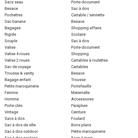
sacs seau
porte-document
besace
sac à dos
pochettes
cartable / serviette
sac banane
besace
bagages
shopping affaire
rigide
scolaire
souple
sac à dos
valise
porte-document
valise 4 roues
shopping
valise 2 roues
cartables à roulettes
sac de voyage
cartables
trousse & vanity
besace
bagage enfant
trousse
petite maroquinerie
portefeuille
femme
maternelle
homme
accessoires
porte-clés
parapluie
vintage
ceinture
sacs à dos
foulard
sac à dos de ville
bons plans
sac à dos outdoor
petite maroquinerie
sac à dos scolaire
sacs à main