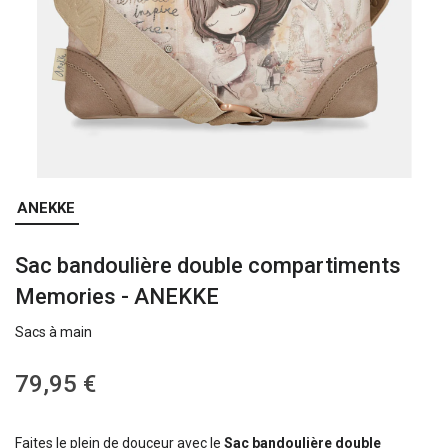
Skip
ANEKKE
to
the
Sac bandoulière double compartiments
beginning
of
Memories - ANEKKE
the
images
Sacs à main
gallery
79,95 €
Faites le plein de douceur avec le
Sac bandoulière double