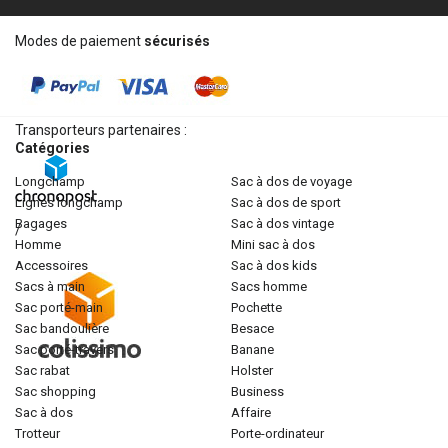
Modes de paiement
sécurisés
Transporteurs partenaires :
Catégories
longchamp
sac à dos de voyage
lignes longchamp
sac à dos de sport
bagages
sac à dos vintage
/
homme
mini sac à dos
accessoires
sac à dos kids
sacs à main
sacs homme
sac porté-main
pochette
sac bandoulière
besace
sac porté-travers
banane
sac rabat
holster
sac shopping
business
sac à dos
affaire
trotteur
porte-ordinateur