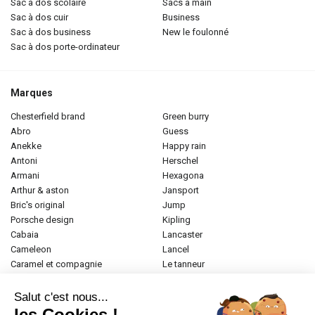
sac à dos scolaire
sacs à main
sac à dos cuir
business
sac à dos business
new le foulonné
sac à dos porte-ordinateur
Marques
chesterfield brand
green burry
abro
guess
anekke
happy rain
antoni
herschel
armani
hexagona
arthur & aston
jansport
bric's original
jump
porsche design
kipling
cabaia
lancaster
cameleon
lancel
caramel et compagnie
le tanneur
desigual
longchamp
donna celi
mac douglas
Salut c'est nous...
eastpak
mac alyster
les Cookies !