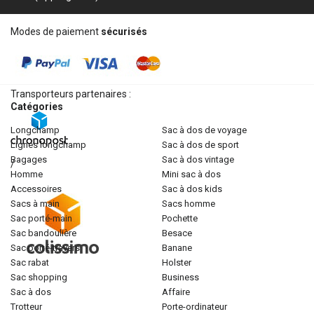
Modes de paiement
sécurisés
Transporteurs partenaires :
Catégories
longchamp
sac à dos de voyage
lignes longchamp
sac à dos de sport
bagages
sac à dos vintage
/
homme
mini sac à dos
accessoires
sac à dos kids
sacs à main
sacs homme
sac porté-main
pochette
sac bandoulière
besace
sac porté-travers
banane
sac rabat
holster
sac shopping
business
sac à dos
affaire
trotteur
porte-ordinateur