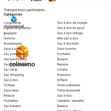
Transporteurs partenaires :
Catégories
longchamp
sac à dos de voyage
lignes longchamp
sac à dos de sport
bagages
sac à dos vintage
/
homme
mini sac à dos
accessoires
sac à dos kids
sacs à main
sacs homme
sac porté-main
pochette
sac bandoulière
besace
sac porté-travers
banane
sac rabat
holster
sac shopping
business
sac à dos
affaire
trotteur
porte-ordinateur
sacs seau
porte-document
besace
sac à dos
pochettes
cartable / serviette
sac banane
besace