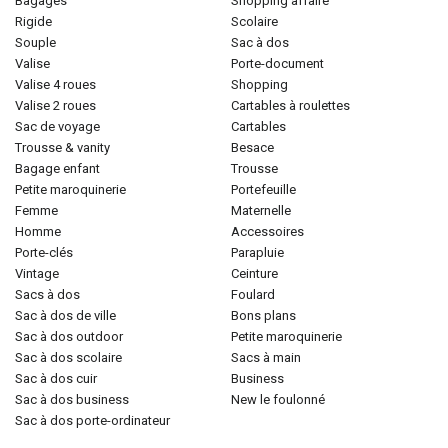
bagages
shopping affaire
rigide
scolaire
souple
sac à dos
valise
porte-document
valise 4 roues
shopping
valise 2 roues
cartables à roulettes
sac de voyage
cartables
trousse & vanity
besace
bagage enfant
trousse
petite maroquinerie
portefeuille
femme
maternelle
homme
accessoires
porte-clés
parapluie
vintage
ceinture
sacs à dos
foulard
sac à dos de ville
bons plans
sac à dos outdoor
petite maroquinerie
sac à dos scolaire
sacs à main
sac à dos cuir
business
sac à dos business
new le foulonné
sac à dos porte-ordinateur