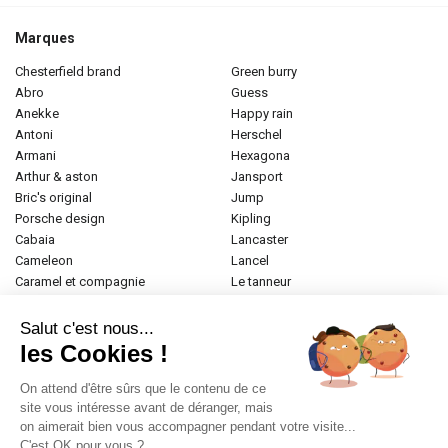
Marques
chesterfield brand
green burry
abro
guess
anekke
happy rain
antoni
herschel
armani
hexagona
arthur & aston
jansport
bric's original
jump
porsche design
kipling
cabaia
lancaster
cameleon
lancel
caramel et compagnie
le tanneur
desigual
longchamp
donna celi
mac douglas
Salut c'est nous...
eastpak
mac alyster
les Cookies !
elite
naf-naf
emily & noah
paul marius
On attend d'être sûrs que le contenu de ce
esprit
samsonite
site vous intéresse avant de déranger, mais
on aimerait bien vous accompagner pendant votre visite...
etrier
tamaris
C'est OK pour vous ?