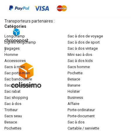
Transporteurs partenaires :
Catégories
longchamp
sac à dos de voyage
lignes longchamp
sac à dos de sport
bagages
sac à dos vintage
/
homme
mini sac à dos
accessoires
sac à dos kids
sacs à main
sacs homme
sac porté-main
pochette
sac bandoulière
besace
sac porté-travers
banane
sac rabat
holster
sac shopping
business
sac à dos
affaire
trotteur
porte-ordinateur
sacs seau
porte-document
besace
sac à dos
pochettes
cartable / serviette