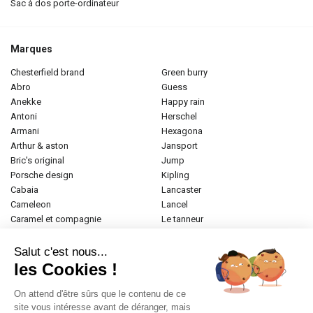
sac à dos porte-ordinateur
Marques
chesterfield brand
green burry
abro
guess
anekke
happy rain
antoni
herschel
armani
hexagona
arthur & aston
jansport
bric's original
jump
porsche design
kipling
cabaia
lancaster
cameleon
lancel
caramel et compagnie
le tanneur
desigual
longchamp
donna celi
mac douglas
Salut c'est nous...
eastpak
mac alyster
les Cookies !
elite
naf-naf
emily & noah
paul marius
On attend d'être sûrs que le contenu de ce
esprit
samsonite
site vous intéresse avant de déranger, mais