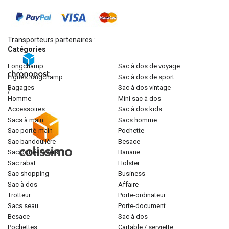
Transporteurs partenaires :
Catégories
longchamp
sac à dos de voyage
lignes longchamp
sac à dos de sport
bagages
sac à dos vintage
/
homme
mini sac à dos
accessoires
sac à dos kids
sacs à main
sacs homme
sac porté-main
pochette
sac bandoulière
besace
sac porté-travers
banane
sac rabat
holster
sac shopping
business
sac à dos
affaire
trotteur
porte-ordinateur
sacs seau
porte-document
besace
sac à dos
pochettes
cartable / serviette