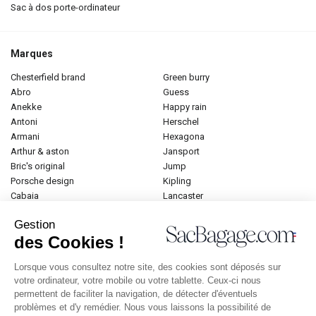
sac à dos porte-ordinateur
Marques
chesterfield brand
green burry
abro
guess
anekke
happy rain
antoni
herschel
armani
hexagona
arthur & aston
jansport
bric's original
jump
porsche design
kipling
cabaia
lancaster
cameleon
lancel
Gestion
caramel et compagnie
le tanneur
des Cookies !
desigual
longchamp
donna celi
mac douglas
Lorsque vous consultez notre site, des cookies sont déposés sur
eastpak
mac alyster
votre ordinateur, votre mobile ou votre tablette. Ceux-ci nous
elite
naf-naf
permettent de faciliter la navigation, de détecter d'éventuels
emily & noah
paul marius
problèmes et d'y remédier. Nous vous laissons la possibilité de
esprit
samsonite