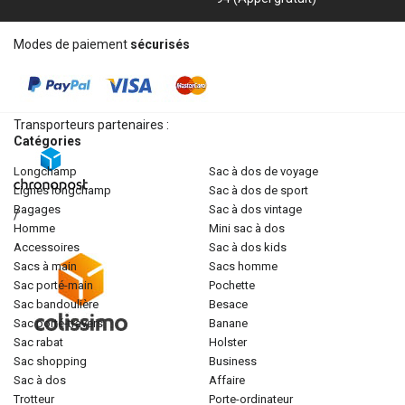
Modes de paiement
sécurisés
Transporteurs partenaires :
Catégories
longchamp
sac à dos de voyage
lignes longchamp
sac à dos de sport
bagages
sac à dos vintage
/
homme
mini sac à dos
accessoires
sac à dos kids
sacs à main
sacs homme
sac porté-main
pochette
sac bandoulière
besace
sac porté-travers
banane
sac rabat
holster
sac shopping
business
sac à dos
affaire
trotteur
porte-ordinateur