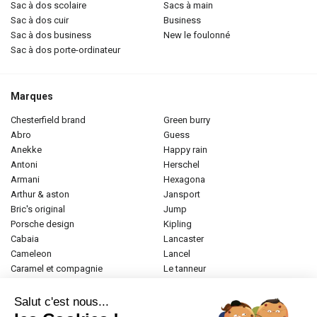
sac à dos scolaire
sacs à main
sac à dos cuir
business
sac à dos business
new le foulonné
sac à dos porte-ordinateur
Marques
chesterfield brand
green burry
abro
guess
anekke
happy rain
antoni
herschel
armani
hexagona
arthur & aston
jansport
bric's original
jump
porsche design
kipling
cabaia
lancaster
cameleon
lancel
caramel et compagnie
le tanneur
desigual
longchamp
donna celi
mac douglas
Salut c'est nous...
eastpak
mac alyster