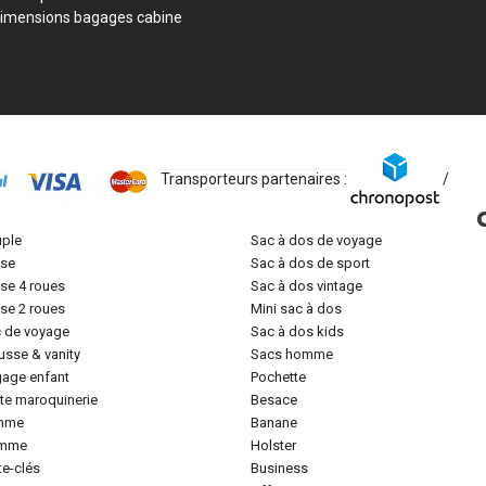
imensions bagages cabine
Transporteurs partenaires :
/
uple
sac à dos de voyage
lise
sac à dos de sport
lise 4 roues
sac à dos vintage
lise 2 roues
mini sac à dos
c de voyage
sac à dos kids
ousse & vanity
sacs homme
gage enfant
pochette
tite maroquinerie
besace
emme
banane
omme
holster
rte-clés
business