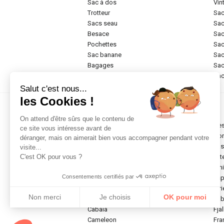
sac à dos
vi
trotteur
sa
sacs seau
sa
besace
sa
pochettes
sa
sac banane
sa
bagages
sa
rigide
sa
Salut c'est nous...
les Cookies !
Marques
On attend d'être sûrs que le contenu de
chesterfield brand
de
ce site vous intéresse avant de
abro
do
déranger, mais on aimerait bien vous accompagner pendant votre
anekke
ea
visite...
antoni
elit
C'est OK pour vous ?
armani
em
Consentements certifiés par
arthur & aston
esp
bric's original
etr
Non merci
Je choisis
OK pour moi
porsche design
fa
cabaia
fja
Axeptio consent
Plateforme de Gestion du Consentement : Personnalisez vos Optio
cameleon
fr
Notre plateforme vous permet d'adapter et de gérer vos paramètres 