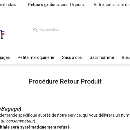
int relais
Retours gratuits
sous 15 jours
Votre spécialiste d
gages
Petite maroquinerie
Sacs à dos
Sacs homme
Bus
Procédure Retour Produit
cBagage
)
demande spécifique auprès de notre service
, qui vous délivrera un num
ais du consommateur
).
initiale sera systématiquement refusé
.