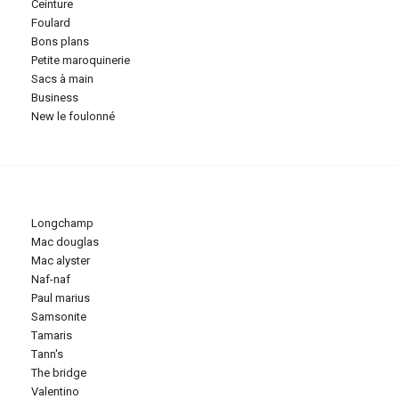
ceinture
foulard
bons plans
petite maroquinerie
sacs à main
business
new le foulonné
longchamp
mac douglas
mac alyster
naf-naf
paul marius
samsonite
tamaris
tann's
the bridge
valentino
ions. Personnalisez vos préférences pour contrôler la manière dont vos