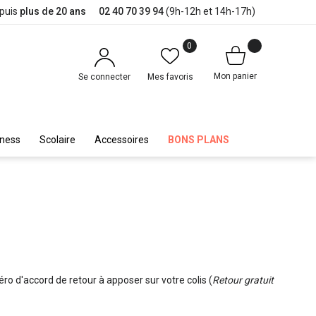
epuis
plus de 20 ans
02 40 70 39 94
(9h-12h et 14h-17h)
0
Mon panier
Se connecter
Mes favoris
iness
Scolaire
Accessoires
BONS PLANS
éro d'accord de retour à apposer sur votre colis (
Retour gratuit