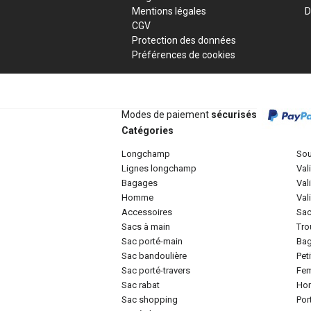
Mentions légales
D
CGV
Protection des données
Préférences de cookies
Modes de paiement
sécurisés
Catégories
longchamp
so
lignes longchamp
va
bagages
va
homme
va
accessoires
sa
sacs à main
tr
sac porté-main
ba
sac bandoulière
pe
sac porté-travers
f
sac rabat
h
sac shopping
po