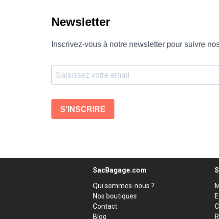
SacBagage.com
S
Qui sommes-nous ?
M
Nos boutiques
E
Contact
C
Blog
R