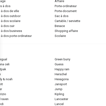
ntage
affaire
cs à dos
porte-ordinateur
c à dos de ville
porte-document
c à dos outdoor
sac à dos
c à dos scolaire
cartable / serviette
c à dos cuir
besace
c à dos business
shopping affaire
c à dos porte-ordinateur
scolaire
sigual
green burry
nna celi
guess
stpak
happy rain
e
herschel
ily & noah
hexagona
rit
jansport
ier
jump
brizio
kipling
ll raven
lancaster
ns
andi
lancel
de confidentialité, en garantissant la conformité avec les réglementat