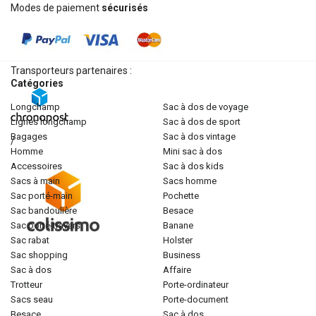
Modes de paiement
sécurisés
Transporteurs partenaires :
Catégories
longchamp
sac à dos de voyage
lignes longchamp
sac à dos de sport
bagages
sac à dos vintage
/
homme
mini sac à dos
accessoires
sac à dos kids
sacs à main
sacs homme
sac porté-main
pochette
sac bandoulière
besace
sac porté-travers
banane
sac rabat
holster
sac shopping
business
sac à dos
affaire
trotteur
porte-ordinateur
sacs seau
porte-document
besace
sac à dos