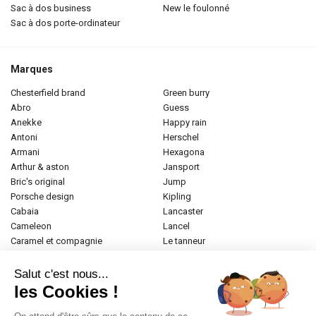
sac à dos business
new le foulonné
sac à dos porte-ordinateur
Marques
chesterfield brand
green burry
abro
guess
anekke
happy rain
antoni
herschel
armani
hexagona
arthur & aston
jansport
bric's original
jump
porsche design
kipling
cabaia
lancaster
cameleon
lancel
caramel et compagnie
le tanneur
desigual
longchamp
donna celi
mac douglas
Salut c'est nous...
eastpak
mac alyster
les Cookies !
elite
naf-naf
emily & noah
paul marius