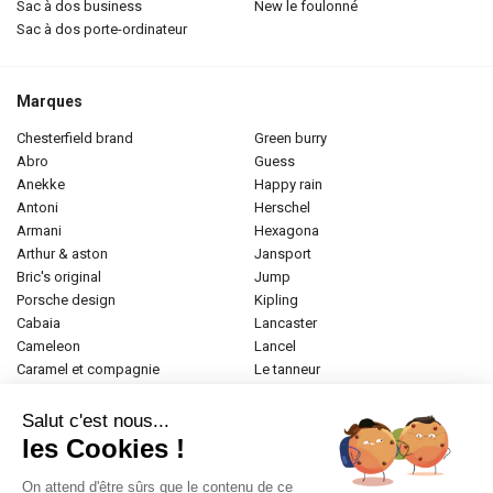
sac à dos business
new le foulonné
sac à dos porte-ordinateur
Marques
chesterfield brand
green burry
abro
guess
anekke
happy rain
antoni
herschel
armani
hexagona
arthur & aston
jansport
bric's original
jump
porsche design
kipling
cabaia
lancaster
cameleon
lancel
caramel et compagnie
le tanneur
desigual
longchamp
donna celi
mac douglas
Salut c'est nous...
eastpak
mac alyster
les Cookies !
elite
naf-naf
emily & noah
paul marius
On attend d'être sûrs que le contenu de ce