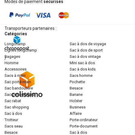
Modes de paiement
sécurisés
Transporteurs partenaires :
Catégories
longchamp
sac à dos de voyage
lignes longchamp
sac à dos de sport
bagages
sac à dos vintage
/
homme
mini sac à dos
accessoires
sac à dos kids
sacs à main
sacs homme
sac porté-main
pochette
sac bandoulière
besace
sac porté-travers
banane
sac rabat
holster
sac shopping
business
sac à dos
affaire
trotteur
porte-ordinateur
sacs seau
porte-document
besace
sac à dos