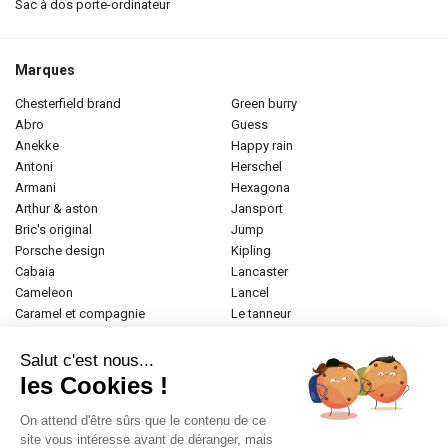
sac à dos porte-ordinateur
Marques
chesterfield brand
green burry
abro
guess
anekke
happy rain
antoni
herschel
armani
hexagona
arthur & aston
jansport
bric's original
jump
porsche design
kipling
cabaia
lancaster
cameleon
lancel
caramel et compagnie
le tanneur
desigual
longchamp
donna celi
mac douglas
Salut c'est nous...
eastpak
mac alyster
les Cookies !
elite
naf-naf
emily & noah
paul marius
On attend d'être sûrs que le contenu de ce
esprit
samsonite
site vous intéresse avant de déranger, mais