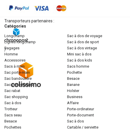
Transporteurs partenaires :
Catégories
longchamp
sac à dos de voyage
lignes longchamp
sac à dos de sport
bagages
sac à dos vintage
/
homme
mini sac à dos
accessoires
sac à dos kids
sacs à main
sacs homme
sac porté-main
pochette
sac bandoulière
besace
sac porté-travers
banane
sac rabat
holster
sac shopping
business
sac à dos
affaire
trotteur
porte-ordinateur
sacs seau
porte-document
besace
sac à dos
pochettes
cartable / serviette