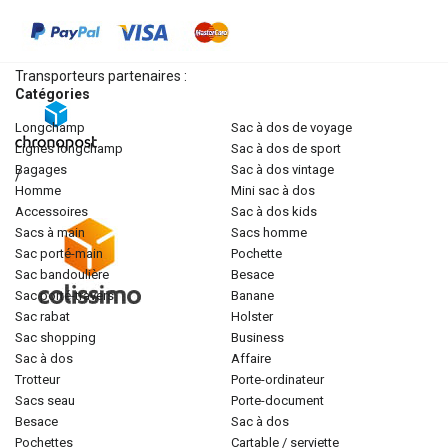
Transporteurs partenaires :
Catégories
longchamp
sac à dos de voyage
lignes longchamp
sac à dos de sport
bagages
sac à dos vintage
/
homme
mini sac à dos
accessoires
sac à dos kids
sacs à main
sacs homme
sac porté-main
pochette
sac bandoulière
besace
sac porté-travers
banane
sac rabat
holster
sac shopping
business
sac à dos
affaire
trotteur
porte-ordinateur
sacs seau
porte-document
besace
sac à dos
pochettes
cartable / serviette