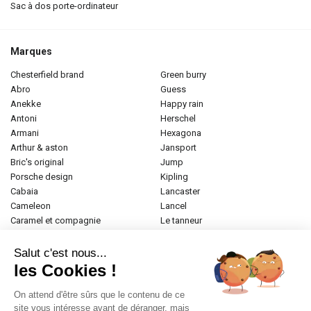
sac à dos porte-ordinateur
Marques
chesterfield brand
green burry
abro
guess
anekke
happy rain
antoni
herschel
armani
hexagona
arthur & aston
jansport
bric's original
jump
porsche design
kipling
cabaia
lancaster
cameleon
lancel
caramel et compagnie
le tanneur
desigual
longchamp
donna celi
mac douglas
Salut c'est nous...
eastpak
mac alyster
les Cookies !
elite
naf-naf
emily & noah
paul marius
On attend d'être sûrs que le contenu de ce
esprit
samsonite
site vous intéresse avant de déranger, mais