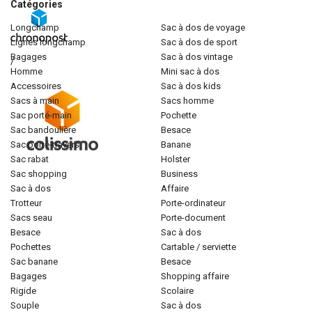
Catégories
longchamp
sac à dos de voyage
lignes longchamp
sac à dos de sport
bagages
sac à dos vintage
/
homme
mini sac à dos
accessoires
sac à dos kids
sacs à main
sacs homme
sac porté-main
pochette
sac bandoulière
besace
sac porté-travers
banane
sac rabat
holster
sac shopping
business
sac à dos
affaire
trotteur
porte-ordinateur
sacs seau
porte-document
besace
sac à dos
pochettes
cartable / serviette
sac banane
besace
bagages
shopping affaire
rigide
scolaire
souple
sac à dos