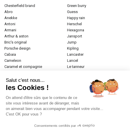
chesterfield brand
green burry
abro
guess
anekke
happy rain
antoni
herschel
armani
hexagona
arthur & aston
jansport
bric's original
jump
porsche design
kipling
cabaia
lancaster
cameleon
lancel
caramel et compagnie
le tanneur
desigual
longchamp
donna celi
mac douglas
Salut c'est nous...
eastpak
mac alyster
les Cookies !
elite
naf-naf
emily & noah
paul marius
On attend d'être sûrs que le contenu de ce
esprit
samsonite
site vous intéresse avant de déranger, mais
on aimerait bien vous accompagner pendant votre visite...
etrier
tamaris
C'est OK pour vous ?
fabrizio
tann's
fjall raven
the bridge
Consentements certifiés par
frandi
valentino