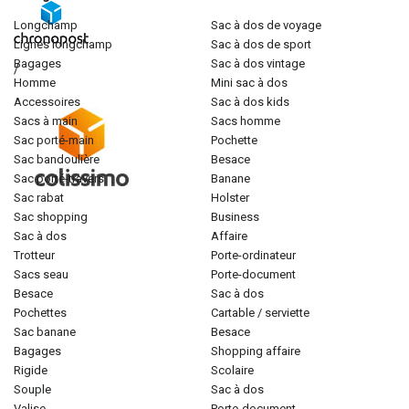
longchamp
sac à dos de voyage
lignes longchamp
sac à dos de sport
bagages
sac à dos vintage
/
homme
mini sac à dos
accessoires
sac à dos kids
sacs à main
sacs homme
sac porté-main
pochette
sac bandoulière
besace
sac porté-travers
banane
sac rabat
holster
sac shopping
business
sac à dos
affaire
trotteur
porte-ordinateur
sacs seau
porte-document
besace
sac à dos
pochettes
cartable / serviette
sac banane
besace
bagages
shopping affaire
rigide
scolaire
souple
sac à dos
valise
porte-document