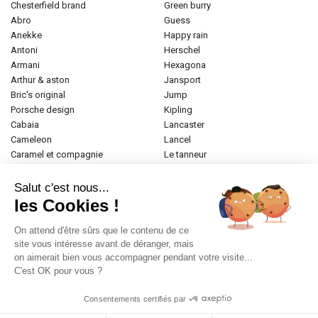
chesterfield brand
green burry
abro
guess
anekke
happy rain
antoni
herschel
armani
hexagona
arthur & aston
jansport
bric's original
jump
porsche design
kipling
cabaia
lancaster
cameleon
lancel
caramel et compagnie
le tanneur
desigual
longchamp
donna celi
mac douglas
Salut c'est nous...
eastpak
mac alyster
les Cookies !
elite
naf-naf
emily & noah
paul marius
On attend d'être sûrs que le contenu de ce
esprit
samsonite
site vous intéresse avant de déranger, mais
on aimerait bien vous accompagner pendant votre visite...
etrier
tamaris
C'est OK pour vous ?
fabrizio
tann's
fjall raven
the bridge
Consentements certifiés par
frandi
valentino