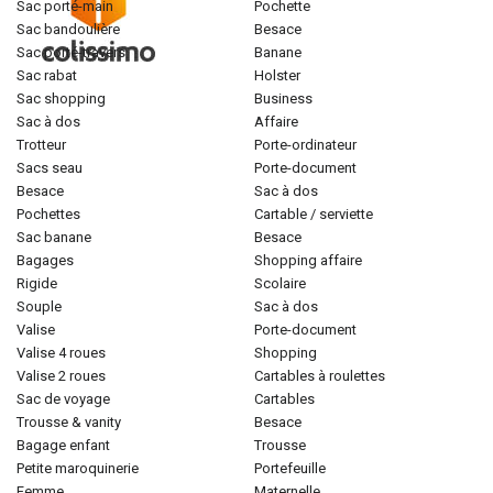
sac porté-main
pochette
sac bandoulière
besace
sac porté-travers
banane
sac rabat
holster
sac shopping
business
sac à dos
affaire
trotteur
porte-ordinateur
sacs seau
porte-document
besace
sac à dos
pochettes
cartable / serviette
sac banane
besace
bagages
shopping affaire
rigide
scolaire
souple
sac à dos
valise
porte-document
valise 4 roues
shopping
valise 2 roues
cartables à roulettes
sac de voyage
cartables
trousse & vanity
besace
bagage enfant
trousse
petite maroquinerie
portefeuille
femme
maternelle