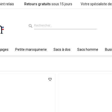
int relais
Retours gratuits
sous 15 jours
Votre spécialiste d
gages
Petite maroquinerie
Sacs à dos
Sacs homme
Bus