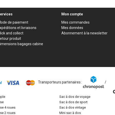
ervices
Mon compte
ode de paiement
Mes commandes
xpéditions et livraisons
Mes données
lick and collect
Abonnement à la newsletter
etour produit
imensions bagages cabine
Transporteurs partenaires :
/
uple
sac à dos de voyage
lise
sac à dos de sport
lise 4 roues
sac à dos vintage
lise 2 roues
mini sac à dos