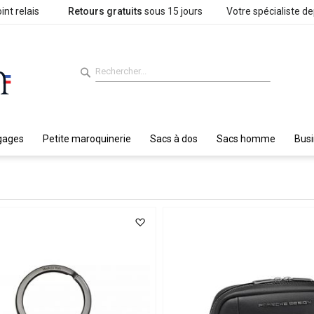
int relais
Retours gratuits
sous 15 jours
Votre spécialiste d
gages
Petite maroquinerie
Sacs à dos
Sacs homme
Bus