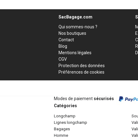
SacBagage.com
S
Qui sommes-nous ?
M
Nos boutiques
E
Contact
C
Blog
R
Mentions légales
D
CGV
Protection des données
Préférences de cookies
Modes de paiement
sécurisés
Catégories
longchamp
so
lignes longchamp
va
bagages
va
homme
va