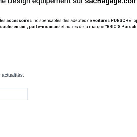
he Design équipement sur
sacBagage.co
les
accessoires
indispensables des adeptes de
voitures PORSCHE
: 
sacoche en cuir, porte-monnaie
et autres de la marque
"BRIC’S Porsch