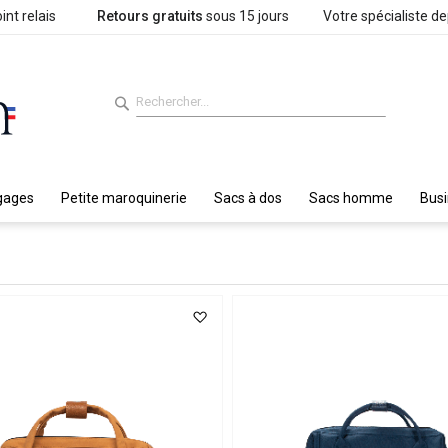
int relais
Retours gratuits
sous 15 jours
Votre spécialiste d
gages
Petite maroquinerie
Sacs à dos
Sacs homme
Bus