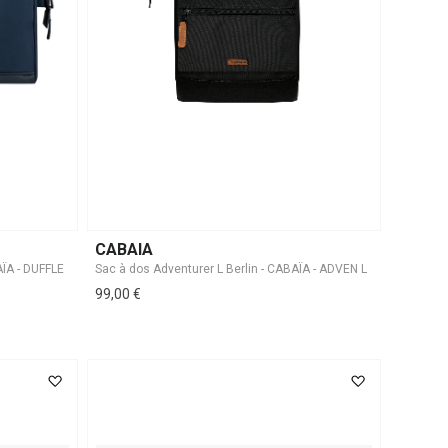
CABAIA
AÏA - DUFFLE
Sac à dos Adventurer L Berlin - CABAÏA - ADVEN L
99,00 €