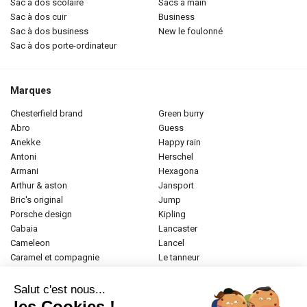
sac à dos scolaire
sacs à main
sac à dos cuir
business
sac à dos business
new le foulonné
sac à dos porte-ordinateur
Marques
chesterfield brand
green burry
abro
guess
anekke
happy rain
antoni
herschel
armani
hexagona
arthur & aston
jansport
bric's original
jump
porsche design
kipling
cabaia
lancaster
cameleon
lancel
caramel et compagnie
le tanneur
desigual
longchamp
donna celi
mac douglas
Salut c'est nous...
eastpak
mac alyster
les Cookies !