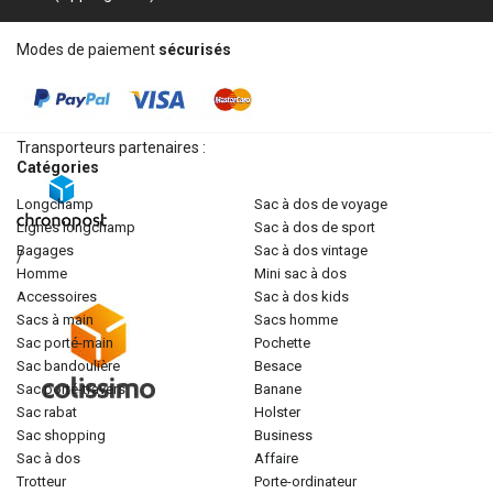
Modes de paiement
sécurisés
Transporteurs partenaires :
Catégories
longchamp
sac à dos de voyage
lignes longchamp
sac à dos de sport
bagages
sac à dos vintage
/
homme
mini sac à dos
accessoires
sac à dos kids
sacs à main
sacs homme
sac porté-main
pochette
sac bandoulière
besace
sac porté-travers
banane
sac rabat
holster
sac shopping
business
sac à dos
affaire
trotteur
porte-ordinateur