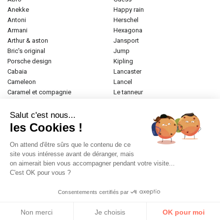
anekke
happy rain
antoni
herschel
armani
hexagona
arthur & aston
jansport
bric's original
jump
porsche design
kipling
cabaia
lancaster
cameleon
lancel
caramel et compagnie
le tanneur
desigual
longchamp
donna celi
mac douglas
Salut c'est nous...
eastpak
mac alyster
les Cookies !
elite
naf-naf
emily & noah
paul marius
On attend d'être sûrs que le contenu de ce
esprit
samsonite
site vous intéresse avant de déranger, mais
on aimerait bien vous accompagner pendant votre visite...
etrier
tamaris
C'est OK pour vous ?
fabrizio
tann's
fjall raven
the bridge
Consentements certifiés par
frandi
valentino
gerard henon
zéde
Non merci
Je choisis
OK pour moi