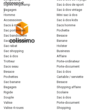
lignes longchamp
sac à dos de sport
bagages
sac à dos vintage
/
homme
mini sac à dos
accessoires
sac à dos kids
sacs à main
sacs homme
sac porté-main
pochette
sac bandoulière
besace
sac porté-travers
banane
sac rabat
holster
sac shopping
business
sac à dos
affaire
trotteur
porte-ordinateur
sacs seau
porte-document
besace
sac à dos
pochettes
cartable / serviette
sac banane
besace
bagages
shopping affaire
rigide
scolaire
souple
sac à dos
valise
porte-document
valise 4 roues
shopping