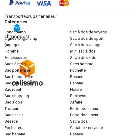
Transporteurs partenaires :
Catégories
longchamp
sac à dos de voyage
lignes longchamp
sac à dos de sport
bagages
sac à dos vintage
/
homme
mini sac à dos
accessoires
sac à dos kids
sacs à main
sacs homme
sac porté-main
pochette
sac bandoulière
besace
sac porté-travers
banane
sac rabat
holster
sac shopping
business
sac à dos
affaire
trotteur
porte-ordinateur
sacs seau
porte-document
besace
sac à dos
pochettes
cartable / serviette
sac banane
besace