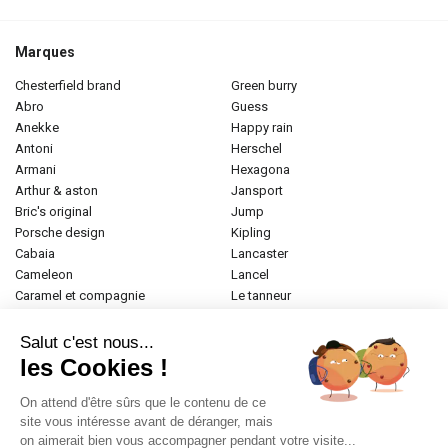
Marques
chesterfield brand
green burry
abro
guess
anekke
happy rain
antoni
herschel
armani
hexagona
arthur & aston
jansport
bric's original
jump
porsche design
kipling
cabaia
lancaster
cameleon
lancel
caramel et compagnie
le tanneur
desigual
longchamp
donna celi
mac douglas
Salut c'est nous...
eastpak
mac alyster
les Cookies !
elite
naf-naf
emily & noah
paul marius
On attend d'être sûrs que le contenu de ce
esprit
samsonite
site vous intéresse avant de déranger, mais
on aimerait bien vous accompagner pendant votre visite...
etrier
tamaris