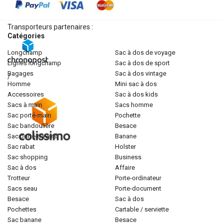
Transporteurs partenaires :
Catégories
longchamp
sac à dos de voyage
lignes longchamp
sac à dos de sport
bagages
sac à dos vintage
/
homme
mini sac à dos
accessoires
sac à dos kids
sacs à main
sacs homme
sac porté-main
pochette
sac bandoulière
besace
sac porté-travers
banane
sac rabat
holster
sac shopping
business
sac à dos
affaire
trotteur
porte-ordinateur
sacs seau
porte-document
besace
sac à dos
pochettes
cartable / serviette
sac banane
besace