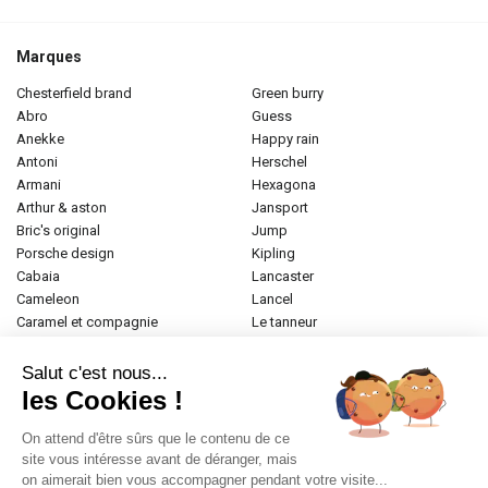
Marques
chesterfield brand
green burry
abro
guess
anekke
happy rain
antoni
herschel
armani
hexagona
arthur & aston
jansport
bric's original
jump
porsche design
kipling
cabaia
lancaster
cameleon
lancel
caramel et compagnie
le tanneur
desigual
longchamp
donna celi
mac douglas
Salut c'est nous...
eastpak
mac alyster
les Cookies !
elite
naf-naf
emily & noah
paul marius
On attend d'être sûrs que le contenu de ce
esprit
samsonite
site vous intéresse avant de déranger, mais
on aimerait bien vous accompagner pendant votre visite...
etrier
tamaris