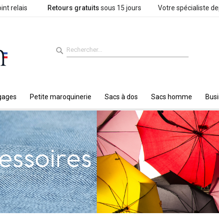
int relais
Retours gratuits
sous 15 jours
Votre spécialiste d
gages
Petite maroquinerie
Sacs à dos
Sacs homme
Bus