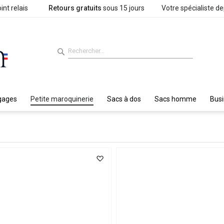
int relais
Retours gratuits
sous 15 jours
Votre spécialiste d
gages
Petite maroquinerie
Sacs à dos
Sacs homme
Bus