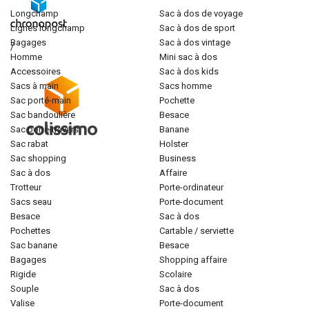
longchamp
sac à dos de voyage
lignes longchamp
sac à dos de sport
bagages
sac à dos vintage
/
homme
mini sac à dos
accessoires
sac à dos kids
sacs à main
sacs homme
sac porté-main
pochette
sac bandoulière
besace
sac porté-travers
banane
sac rabat
holster
sac shopping
business
sac à dos
affaire
trotteur
porte-ordinateur
sacs seau
porte-document
besace
sac à dos
pochettes
cartable / serviette
sac banane
besace
bagages
shopping affaire
rigide
scolaire
souple
sac à dos
valise
porte-document