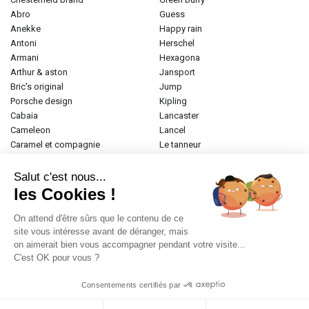
abro
guess
anekke
happy rain
antoni
herschel
armani
hexagona
arthur & aston
jansport
bric's original
jump
porsche design
kipling
cabaia
lancaster
cameleon
lancel
caramel et compagnie
le tanneur
desigual
longchamp
donna celi
mac douglas
Salut c'est nous...
eastpak
mac alyster
les Cookies !
elite
naf-naf
emily & noah
paul marius
On attend d'être sûrs que le contenu de ce
esprit
samsonite
site vous intéresse avant de déranger, mais
on aimerait bien vous accompagner pendant votre visite...
etrier
tamaris
C'est OK pour vous ?
fabrizio
tann's
fjall raven
the bridge
Consentements certifiés par
frandi
valentino
gerard henon
zéde