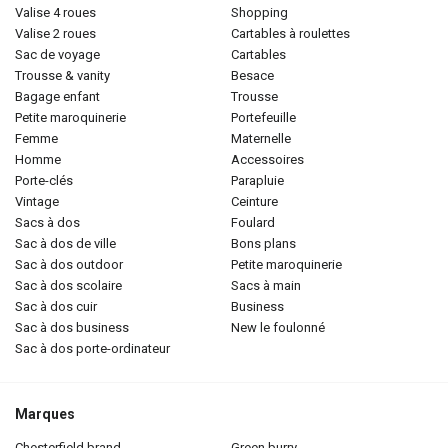
valise 4 roues
shopping
valise 2 roues
cartables à roulettes
sac de voyage
cartables
trousse & vanity
besace
bagage enfant
trousse
petite maroquinerie
portefeuille
femme
maternelle
homme
accessoires
porte-clés
parapluie
vintage
ceinture
sacs à dos
foulard
sac à dos de ville
bons plans
sac à dos outdoor
petite maroquinerie
sac à dos scolaire
sacs à main
sac à dos cuir
business
sac à dos business
new le foulonné
sac à dos porte-ordinateur
Marques
chesterfield brand
green burry