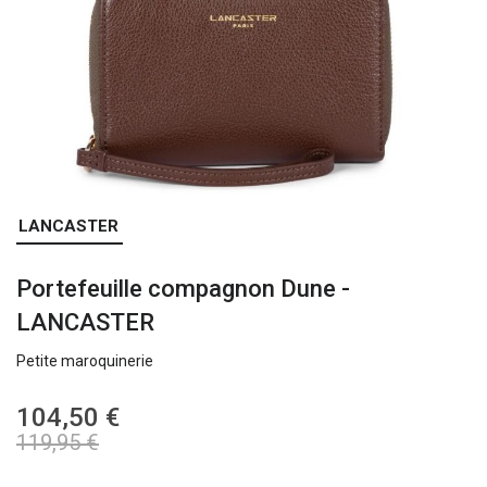
Skip
LANCASTER
to
the
Portefeuille compagnon Dune -
beginning
of
LANCASTER
the
images
Petite maroquinerie
gallery
104,50 €
119,95 €