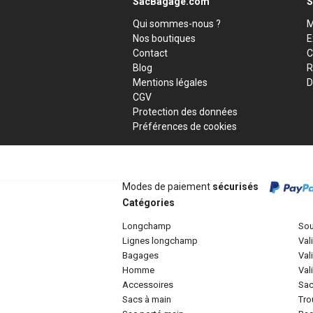
SacBagage.com
S
Qui sommes-nous ?
M
Nos boutiques
E
Contact
C
Blog
R
Mentions légales
D
CGV
Protection des données
Préférences de cookies
Modes de paiement
sécurisés
Catégories
longchamp
so
lignes longchamp
va
bagages
va
homme
va
accessoires
sa
sacs à main
tr