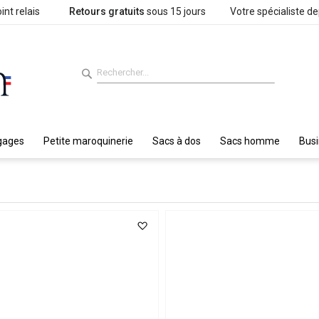
int relais
Retours gratuits
sous 15 jours
Votre spécialiste d
gages
Petite maroquinerie
Sacs à dos
Sacs homme
Bus