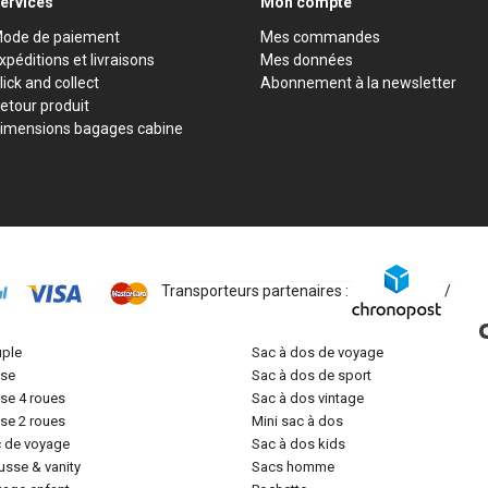
ervices
Mon compte
ode de paiement
Mes commandes
xpéditions et livraisons
Mes données
lick and collect
Abonnement à la newsletter
etour produit
imensions bagages cabine
Transporteurs partenaires :
/
uple
sac à dos de voyage
lise
sac à dos de sport
lise 4 roues
sac à dos vintage
lise 2 roues
mini sac à dos
c de voyage
sac à dos kids
ousse & vanity
sacs homme