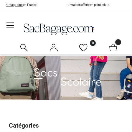
4 magasins
en France
Livraison offerte en point relais
0
Catégories