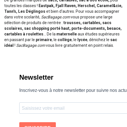
De grandes marques de
sacs, cartables, sac à dos école,
pour
toutes les classes !
Eastpak, Fjall Raven, Herschel, Caramel&cie,
Tann's, Les Déglingos
et bien d'autres. Pour vous accompagner
dans votre scolarité,
SacBagage.com
vous propose une large
sélection de produits de rentrée :
trousses, cartables, sacs
scolaires, sac shopping porté haut, porte-documents, besace,
cartables à roulettes
... De la
maternelle
aux études supérieures
en passant par le
primaire
, le
collège
, le
lycée
, dénichez le
sac
idéal
!
SacBagage.com
vous livre gratuitement en point relais.