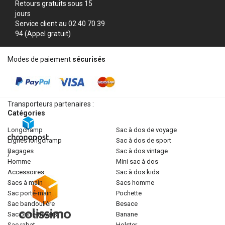
Retours gratuits sous 15
jours
Service client au 02 40 70 39
94 (Appel gratuit)
Modes de paiement
sécurisés
Transporteurs partenaires :
Catégories
longchamp
sac à dos de voyage
lignes longchamp
sac à dos de sport
bagages
sac à dos vintage
/
homme
mini sac à dos
accessoires
sac à dos kids
sacs à main
sacs homme
sac porté-main
pochette
sac bandoulière
besace
sac porté-travers
banane
sac rabat
holster