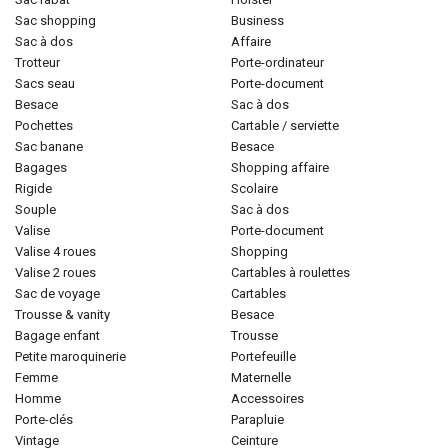
sac shopping
business
sac à dos
affaire
trotteur
porte-ordinateur
sacs seau
porte-document
besace
sac à dos
pochettes
cartable / serviette
sac banane
besace
bagages
shopping affaire
rigide
scolaire
souple
sac à dos
valise
porte-document
valise 4 roues
shopping
valise 2 roues
cartables à roulettes
sac de voyage
cartables
trousse & vanity
besace
bagage enfant
trousse
petite maroquinerie
portefeuille
femme
maternelle
homme
accessoires
porte-clés
parapluie
vintage
ceinture