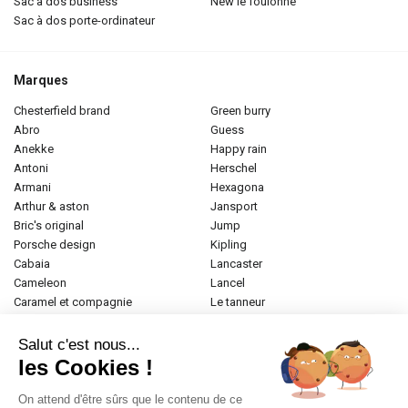
sac à dos business
new le foulonné
sac à dos porte-ordinateur
Marques
chesterfield brand
green burry
abro
guess
anekke
happy rain
antoni
herschel
armani
hexagona
arthur & aston
jansport
bric's original
jump
porsche design
kipling
cabaia
lancaster
cameleon
lancel
caramel et compagnie
le tanneur
desigual
longchamp
donna celi
mac douglas
Salut c'est nous...
eastpak
mac alyster
les Cookies !
elite
naf-naf
emily & noah
paul marius
On attend d'être sûrs que le contenu de ce