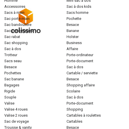
homme
mini sac à dos
accessoires
sac à dos kids
sacs à main
sacs homme
sac porté-main
pochette
sac bandoulière
besace
sac porté-travers
banane
sac rabat
holster
sac shopping
business
sac à dos
affaire
trotteur
porte-ordinateur
sacs seau
porte-document
besace
sac à dos
pochettes
cartable / serviette
sac banane
besace
bagages
shopping affaire
rigide
scolaire
souple
sac à dos
valise
porte-document
valise 4 roues
shopping
valise 2 roues
cartables à roulettes
sac de voyage
cartables
trousse & vanity
besace