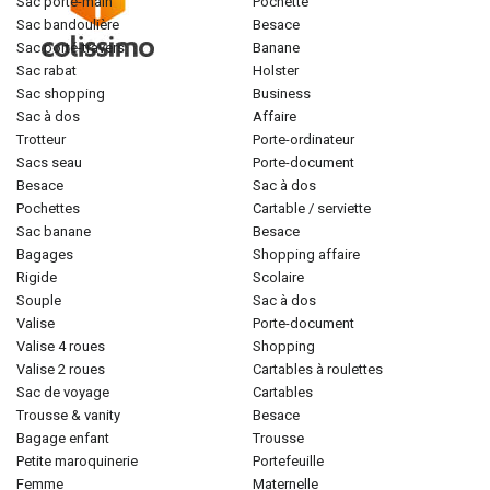
sac porté-main
pochette
sac bandoulière
besace
sac porté-travers
banane
sac rabat
holster
sac shopping
business
sac à dos
affaire
trotteur
porte-ordinateur
sacs seau
porte-document
besace
sac à dos
pochettes
cartable / serviette
sac banane
besace
bagages
shopping affaire
rigide
scolaire
souple
sac à dos
valise
porte-document
valise 4 roues
shopping
valise 2 roues
cartables à roulettes
sac de voyage
cartables
trousse & vanity
besace
bagage enfant
trousse
petite maroquinerie
portefeuille
femme
maternelle