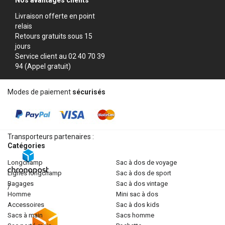
Nos avantages clients
Livraison offerte en point
relais
Retours gratuits sous 15
jours
Service client au 02 40 70 39
94 (Appel gratuit)
Modes de paiement
sécurisés
Transporteurs partenaires :
Catégories
longchamp
sac à dos de voyage
lignes longchamp
sac à dos de sport
bagages
sac à dos vintage
/
homme
mini sac à dos
accessoires
sac à dos kids
sacs à main
sacs homme