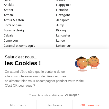
anekke
happy rain
antoni
herschel
armani
hexagona
arthur & aston
jansport
bric's original
jump
porsche design
kipling
cabaia
lancaster
cameleon
lancel
caramel et compagnie
le tanneur
desigual
longchamp
donna celi
mac douglas
Salut c'est nous...
eastpak
mac alyster
les Cookies !
elite
naf-naf
emily & noah
paul marius
On attend d'être sûrs que le contenu de ce
esprit
samsonite
site vous intéresse avant de déranger, mais
on aimerait bien vous accompagner pendant votre visite...
etrier
tamaris
C'est OK pour vous ?
fabrizio
tann's
fjall raven
the bridge
Consentements certifiés par
frandi
valentino
gerard henon
zéde
Non merci
Je choisis
OK pour moi