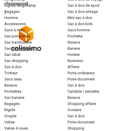
lignes longchamp
sac à dos de sport
bagages
sac à dos vintage
/
homme
mini sac à dos
accessoires
sac à dos kids
sacs à main
sacs homme
sac porté-main
pochette
sac bandoulière
besace
sac porté-travers
banane
sac rabat
holster
sac shopping
business
sac à dos
affaire
trotteur
porte-ordinateur
sacs seau
porte-document
besace
sac à dos
pochettes
cartable / serviette
sac banane
besace
bagages
shopping affaire
rigide
scolaire
souple
sac à dos
valise
porte-document
valise 4 roues
shopping