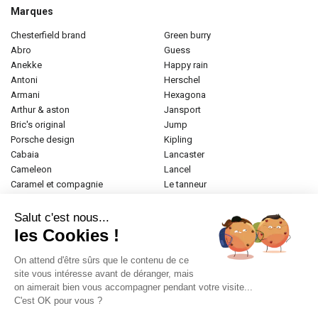
Marques
chesterfield brand
green burry
abro
guess
anekke
happy rain
antoni
herschel
armani
hexagona
arthur & aston
jansport
bric's original
jump
porsche design
kipling
cabaia
lancaster
cameleon
lancel
caramel et compagnie
le tanneur
desigual
longchamp
donna celi
mac douglas
Salut c'est nous...
eastpak
mac alyster
les Cookies !
elite
naf-naf
emily & noah
paul marius
On attend d'être sûrs que le contenu de ce
esprit
samsonite
site vous intéresse avant de déranger, mais
on aimerait bien vous accompagner pendant votre visite...
etrier
tamaris
C'est OK pour vous ?
fabrizio
tann's