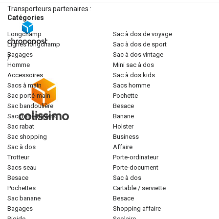
Transporteurs partenaires :
Catégories
longchamp
sac à dos de voyage
lignes longchamp
sac à dos de sport
bagages
sac à dos vintage
/
homme
mini sac à dos
accessoires
sac à dos kids
sacs à main
sacs homme
sac porté-main
pochette
sac bandoulière
besace
sac porté-travers
banane
sac rabat
holster
sac shopping
business
sac à dos
affaire
trotteur
porte-ordinateur
sacs seau
porte-document
besace
sac à dos
pochettes
cartable / serviette
sac banane
besace
bagages
shopping affaire
rigide
scolaire