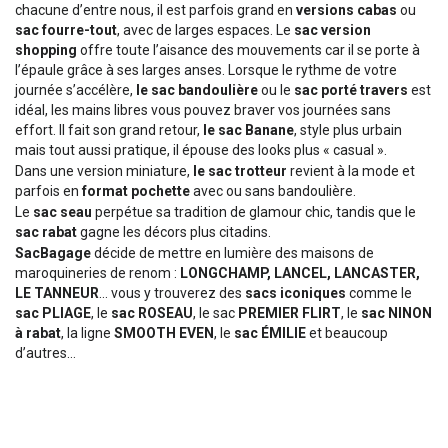
chacune d’entre nous, il est parfois grand en
versions cabas
ou
sac fourre-tout
, avec de larges espaces. Le
sac version
shopping
offre toute l’aisance des mouvements car il se porte à
l’épaule grâce à ses larges anses. Lorsque le rythme de votre
journée s’accélère,
le sac bandoulière
ou le
sac porté travers
est
idéal, les mains libres vous pouvez braver vos journées sans
effort. Il fait son grand retour,
le sac Banane
, style plus urbain
mais tout aussi pratique, il épouse des looks plus « casual ».
Dans une version miniature,
le sac trotteur
revient à la mode et
parfois en
format pochette
avec ou sans bandoulière.
Le
sac seau
perpétue sa tradition de glamour chic, tandis que le
sac rabat
gagne les décors plus citadins.
SacBagage
décide de mettre en lumière des maisons de
maroquineries de renom :
LONGCHAMP, LANCEL, LANCASTER,
LE TANNEUR
… vous y trouverez des
sacs iconiques
comme le
sac PLIAGE
, le
sac ROSEAU
, le sac
PREMIER FLIRT
, le
sac NINON
à rabat
, la ligne
SMOOTH EVEN
, le
sac ÉMILIE
et beaucoup
d’autres…