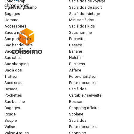
longchamp
sac à dos de voyage
lignes longchamp
sac à dos de sport
bagages
sac à dos vintage
/
homme
mini sac à dos
accessoires
sac à dos kids
sacs à main
sacs homme
sac porté-main
pochette
sac bandoulière
besace
sac porté-travers
banane
sac rabat
holster
sac shopping
business
sac à dos
affaire
trotteur
porte-ordinateur
sacs seau
porte-document
besace
sac à dos
pochettes
cartable / serviette
sac banane
besace
bagages
shopping affaire
rigide
scolaire
souple
sac à dos
valise
porte-document
valise 4 roues
shopping