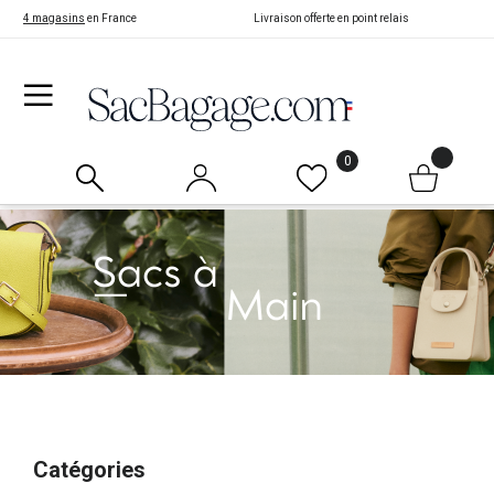
4 magasins
en France
Livraison offerte en point relais
0
Catégories