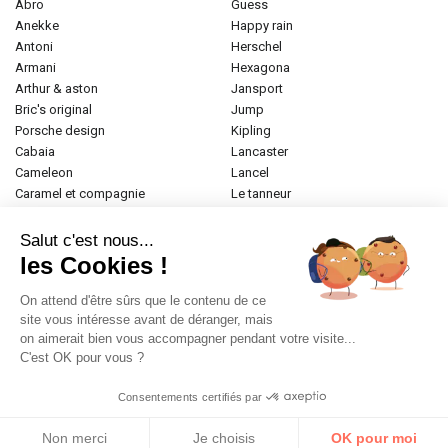
abro
guess
anekke
happy rain
antoni
herschel
armani
hexagona
arthur & aston
jansport
bric's original
jump
porsche design
kipling
cabaia
lancaster
cameleon
lancel
caramel et compagnie
le tanneur
desigual
longchamp
donna celi
mac douglas
Salut c'est nous...
eastpak
mac alyster
les Cookies !
elite
naf-naf
emily & noah
paul marius
On attend d'être sûrs que le contenu de ce
esprit
samsonite
site vous intéresse avant de déranger, mais
on aimerait bien vous accompagner pendant votre visite...
etrier
tamaris
C'est OK pour vous ?
fabrizio
tann's
fjall raven
the bridge
Consentements certifiés par
frandi
valentino
gerard henon
zéde
Non merci
Je choisis
OK pour moi