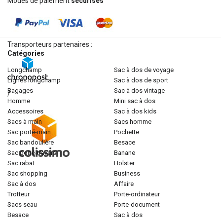
Modes de paiement
sécurisés
Transporteurs partenaires :
Catégories
longchamp
sac à dos de voyage
lignes longchamp
sac à dos de sport
bagages
sac à dos vintage
/
homme
mini sac à dos
accessoires
sac à dos kids
sacs à main
sacs homme
sac porté-main
pochette
sac bandoulière
besace
sac porté-travers
banane
sac rabat
holster
sac shopping
business
sac à dos
affaire
trotteur
porte-ordinateur
sacs seau
porte-document
besace
sac à dos