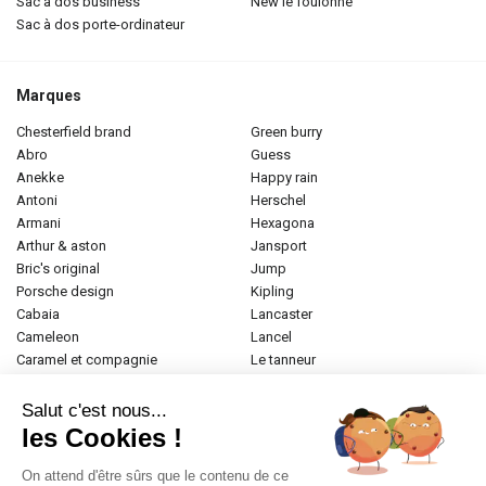
sac à dos business
new le foulonné
sac à dos porte-ordinateur
Marques
chesterfield brand
green burry
abro
guess
anekke
happy rain
antoni
herschel
armani
hexagona
arthur & aston
jansport
bric's original
jump
porsche design
kipling
cabaia
lancaster
cameleon
lancel
caramel et compagnie
le tanneur
desigual
longchamp
donna celi
mac douglas
Salut c'est nous...
eastpak
mac alyster
les Cookies !
elite
naf-naf
emily & noah
paul marius
On attend d'être sûrs que le contenu de ce