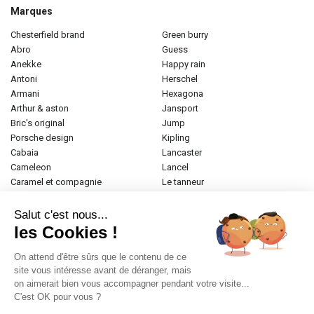
Marques
chesterfield brand
green burry
abro
guess
anekke
happy rain
antoni
herschel
armani
hexagona
arthur & aston
jansport
bric's original
jump
porsche design
kipling
cabaia
lancaster
cameleon
lancel
caramel et compagnie
le tanneur
desigual
longchamp
donna celi
mac douglas
Salut c'est nous...
eastpak
mac alyster
les Cookies !
elite
naf-naf
emily & noah
paul marius
On attend d'être sûrs que le contenu de ce
esprit
samsonite
site vous intéresse avant de déranger, mais
on aimerait bien vous accompagner pendant votre visite...
etrier
tamaris
C'est OK pour vous ?
fabrizio
tann's