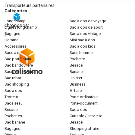
Transporteurs partenaires :
Catégories
longchamp
sac à dos de voyage
lignes longchamp
sac à dos de sport
bagages
sac à dos vintage
/
homme
mini sac à dos
accessoires
sac à dos kids
sacs à main
sacs homme
sac porté-main
pochette
sac bandoulière
besace
sac porté-travers
banane
sac rabat
holster
sac shopping
business
sac à dos
affaire
trotteur
porte-ordinateur
sacs seau
porte-document
besace
sac à dos
pochettes
cartable / serviette
sac banane
besace
bagages
shopping affaire
rigide
scolaire