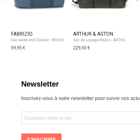
FABRIZIO
ARTHUR & ASTON
E
Sac week-end Classic - BENCH
59,95 €
229,50 €
21