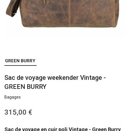
Skip
GREEN BURRY
to
the
Sac de voyage weekender Vintage -
beginning
of
GREEN BURRY
the
images
Bagages
gallery
315,00 €
Sac de voyage en cuir poli Vintage - Green Burry