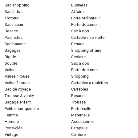
sac shopping
business
sac à dos
affaire
trotteur
porte-ordinateur
sacs seau
porte-document
besace
sac à dos
pochettes
cartable / serviette
sac banane
besace
bagages
shopping affaire
rigide
scolaire
souple
sac à dos
valise
porte-document
valise 4 roues
shopping
valise 2 roues
cartables à roulettes
sac de voyage
cartables
trousse & vanity
besace
bagage enfant
trousse
petite maroquinerie
portefeuille
femme
maternelle
homme
accessoires
porte-clés
parapluie
vintage
ceinture