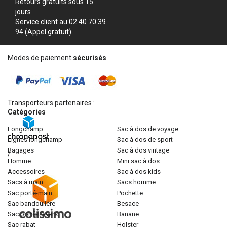
Retours gratuits sous 15
jours
Service client au 02 40 70 39
94 (Appel gratuit)
Modes de paiement
sécurisés
Transporteurs partenaires :
Catégories
longchamp
sac à dos de voyage
lignes longchamp
sac à dos de sport
bagages
sac à dos vintage
/
homme
mini sac à dos
accessoires
sac à dos kids
sacs à main
sacs homme
sac porté-main
pochette
sac bandoulière
besace
sac porté-travers
banane
sac rabat
holster