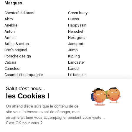
Marques
chesterfield brand
green burry
abro
guess
anekke
happy rain
antoni
herschel
armani
hexagona
arthur & aston
jansport
bric's original
jump
porsche design
kipling
cabaia
lancaster
cameleon
lancel
caramel et compagnie
le tanneur
desigual
longchamp
donna celi
mac douglas
Salut c'est nous...
eastpak
mac alyster
les Cookies !
elite
naf-naf
emily & noah
paul marius
On attend d'être sûrs que le contenu de ce
esprit
samsonite
site vous intéresse avant de déranger, mais
on aimerait bien vous accompagner pendant votre visite...
etrier
tamaris
C'est OK pour vous ?
fabrizio
tann's
fjall raven
the bridge