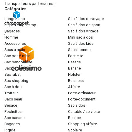
Transporteurs partenaires :
Catégories
longchamp
sac à dos de voyage
lignes longchamp
sac à dos de sport
bagages
sac à dos vintage
/
homme
mini sac à dos
accessoires
sac à dos kids
sacs à main
sacs homme
sac porté-main
pochette
sac bandoulière
besace
sac porté-travers
banane
sac rabat
holster
sac shopping
business
sac à dos
affaire
trotteur
porte-ordinateur
sacs seau
porte-document
besace
sac à dos
pochettes
cartable / serviette
sac banane
besace
bagages
shopping affaire
rigide
scolaire