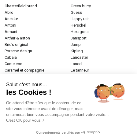
chesterfield brand
green burry
abro
guess
anekke
happy rain
antoni
herschel
armani
hexagona
arthur & aston
jansport
bric's original
jump
porsche design
kipling
cabaia
lancaster
cameleon
lancel
caramel et compagnie
le tanneur
desigual
longchamp
donna celi
mac douglas
Salut c'est nous...
eastpak
mac alyster
les Cookies !
elite
naf-naf
emily & noah
paul marius
On attend d'être sûrs que le contenu de ce
esprit
samsonite
site vous intéresse avant de déranger, mais
on aimerait bien vous accompagner pendant votre visite...
etrier
tamaris
C'est OK pour vous ?
fabrizio
tann's
fjall raven
the bridge
Consentements certifiés par
frandi
valentino