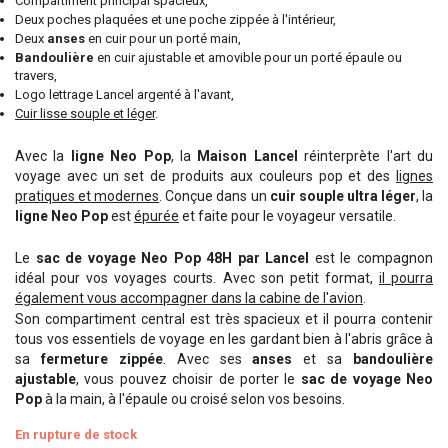
Compartiment principal spacieux,
Deux poches plaquées et une poche zippée à l'intérieur,
Deux
anses
en cuir pour un porté main,
Bandoulière
en cuir ajustable et amovible pour un porté épaule ou
travers,
Logo lettrage Lancel argenté à l'avant,
Cuir lisse souple et léger
.
Avec la
ligne Neo Pop
, la
Maison Lancel
réinterprète l'art du
voyage avec un set de produits aux couleurs pop et des
lignes
pratiques et modernes
. Conçue dans un
cuir souple ultra léger
, la
ligne Neo Pop
est
épurée
et faite pour le voyageur versatile.
Le
sac de voyage Neo Pop 48H par Lancel
est le compagnon
idéal pour vos voyages courts. Avec son petit format,
il pourra
également vous accompagner dans la cabine de l'avion
.
Son compartiment central est très spacieux et il pourra contenir
tous vos essentiels de voyage en les gardant bien à l'abris grâce à
sa
fermeture zippée
. Avec ses
anses
et sa
bandoulière
ajustable
, vous pouvez choisir de porter le
sac de voyage Neo
Pop
à la main, à l'épaule ou croisé selon vos besoins.
En rupture de stock