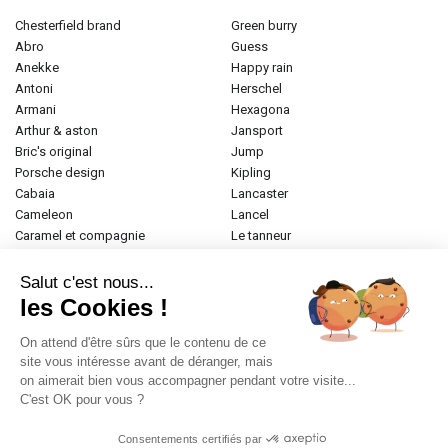
chesterfield brand
green burry
abro
guess
anekke
happy rain
antoni
herschel
armani
hexagona
arthur & aston
jansport
bric's original
jump
porsche design
kipling
cabaia
lancaster
cameleon
lancel
caramel et compagnie
le tanneur
desigual
longchamp
donna celi
mac douglas
Salut c'est nous...
eastpak
mac alyster
les Cookies !
elite
naf-naf
emily & noah
paul marius
On attend d'être sûrs que le contenu de ce
esprit
samsonite
site vous intéresse avant de déranger, mais
on aimerait bien vous accompagner pendant votre visite...
etrier
tamaris
C'est OK pour vous ?
fabrizio
tann's
fjall raven
the bridge
Consentements certifiés par
frandi
valentino