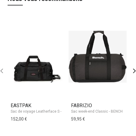
EASTPAK
FABRIZIO
S
Sac week-end Classic - BENCH
152,00 €
59,95 €
29