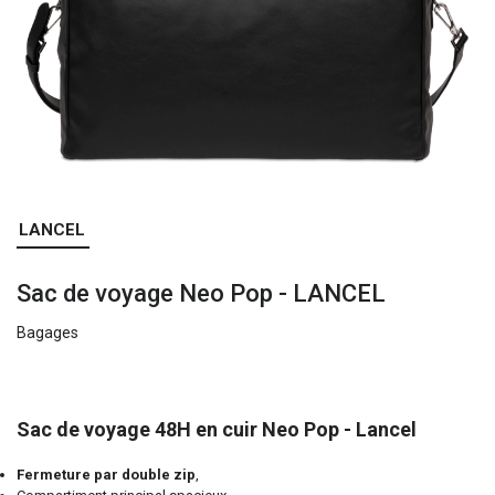
Skip
LANCEL
to
the
Sac de voyage Neo Pop - LANCEL
beginning
of
Bagages
the
images
gallery
Sac de voyage 48H en cuir Neo Pop - Lancel
Fermeture par double zip
,