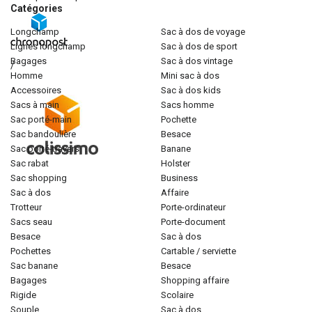
Catégories
longchamp
sac à dos de voyage
lignes longchamp
sac à dos de sport
bagages
sac à dos vintage
/
homme
mini sac à dos
accessoires
sac à dos kids
sacs à main
sacs homme
sac porté-main
pochette
sac bandoulière
besace
sac porté-travers
banane
sac rabat
holster
sac shopping
business
sac à dos
affaire
trotteur
porte-ordinateur
sacs seau
porte-document
besace
sac à dos
pochettes
cartable / serviette
sac banane
besace
bagages
shopping affaire
rigide
scolaire
souple
sac à dos