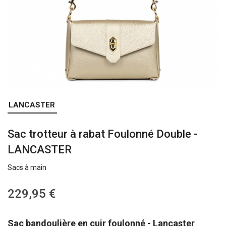
Skip
LANCASTER
to
the
Sac trotteur à rabat Foulonné Double -
beginning
of
LANCASTER
the
images
Sacs à main
gallery
229,95 €
Sac bandoulière en cuir foulonné - Lancaster