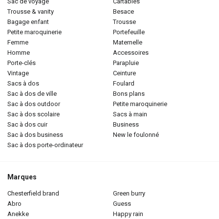
sac de voyage
cartables
trousse & vanity
besace
bagage enfant
trousse
petite maroquinerie
portefeuille
femme
maternelle
homme
accessoires
porte-clés
parapluie
vintage
ceinture
sacs à dos
foulard
sac à dos de ville
bons plans
sac à dos outdoor
petite maroquinerie
sac à dos scolaire
sacs à main
sac à dos cuir
business
sac à dos business
new le foulonné
sac à dos porte-ordinateur
Marques
chesterfield brand
green burry
abro
guess
anekke
happy rain