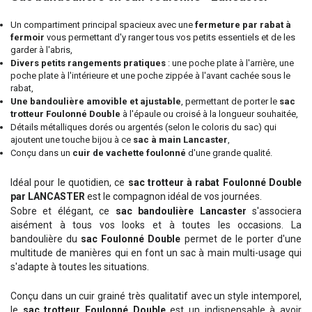
Un compartiment principal spacieux avec une
fermeture par rabat à
fermoir
vous permettant d'y ranger tous vos petits essentiels et de les
garder à l'abris,
Divers petits rangements pratiques
: une poche plate à l'arrière, une
poche plate à l'intérieure et une poche zippée à l'avant cachée sous le
rabat,
Une bandoulière amovible et ajustable
, permettant de porter le
sac
trotteur Foulonné Double
à l'épaule ou croisé à la longueur souhaitée,
Détails métalliques dorés ou argentés (selon le coloris du sac) qui
ajoutent une touche bijou à ce
sac à main Lancaster
,
Conçu dans un
cuir de vachette foulonné
d'une grande qualité.
Idéal pour le quotidien, ce
sac trotteur à rabat Foulonné Double
par LANCASTER
est le compagnon idéal de vos journées.
Sobre et élégant, ce
sac bandoulière Lancaster
s'associera
aisément à tous vos looks et à toutes les occasions. La
bandoulière du
sac Foulonné Double
permet de le porter d'une
multitude de manières qui en font un sac à main multi-usage qui
s'adapte à toutes les situations.
Conçu dans un cuir grainé très qualitatif avec un style intemporel,
le
sac trotteur Foulonné Double
est un indispensable à avoir