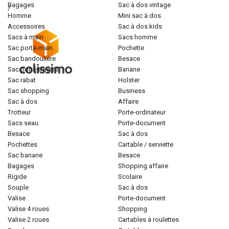
bagages
sac à dos vintage
/
homme
mini sac à dos
accessoires
sac à dos kids
sacs à main
sacs homme
sac porté-main
pochette
sac bandoulière
besace
sac porté-travers
banane
sac rabat
holster
sac shopping
business
sac à dos
affaire
trotteur
porte-ordinateur
sacs seau
porte-document
besace
sac à dos
pochettes
cartable / serviette
sac banane
besace
bagages
shopping affaire
rigide
scolaire
souple
sac à dos
valise
porte-document
valise 4 roues
shopping
valise 2 roues
cartables à roulettes