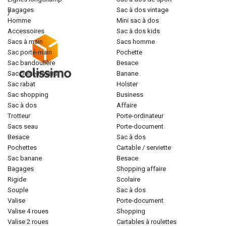
bagages
sac à dos vintage
/
homme
mini sac à dos
accessoires
sac à dos kids
sacs à main
sacs homme
sac porté-main
pochette
sac bandoulière
besace
sac porté-travers
banane
sac rabat
holster
sac shopping
business
sac à dos
affaire
trotteur
porte-ordinateur
sacs seau
porte-document
besace
sac à dos
pochettes
cartable / serviette
sac banane
besace
bagages
shopping affaire
rigide
scolaire
souple
sac à dos
valise
porte-document
valise 4 roues
shopping
valise 2 roues
cartables à roulettes