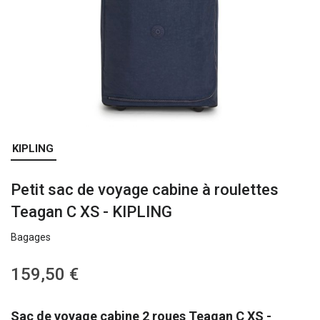
Skip
KIPLING
to
the
Petit sac de voyage cabine à roulettes
beginning
of
Teagan C XS - KIPLING
the
images
Bagages
gallery
159,50 €
Sac de voyage cabine 2 roues Teagan C XS -