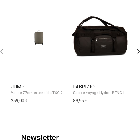
JUMP
FABRIZIO
J
Sac de voyage Hydro - BENCH
259,00 €
89,95 €
25