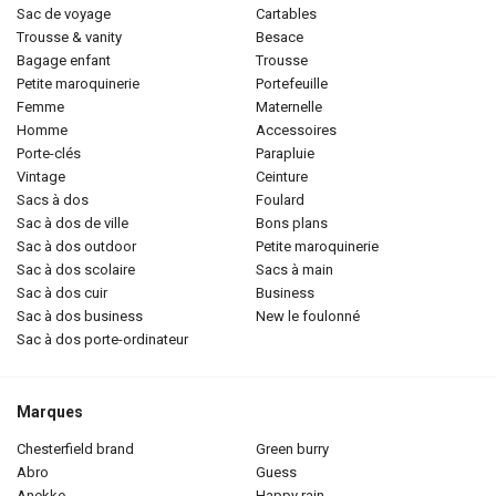
sac de voyage
cartables
trousse & vanity
besace
bagage enfant
trousse
petite maroquinerie
portefeuille
femme
maternelle
homme
accessoires
porte-clés
parapluie
vintage
ceinture
sacs à dos
foulard
sac à dos de ville
bons plans
sac à dos outdoor
petite maroquinerie
sac à dos scolaire
sacs à main
sac à dos cuir
business
sac à dos business
new le foulonné
sac à dos porte-ordinateur
Marques
chesterfield brand
green burry
abro
guess
anekke
happy rain