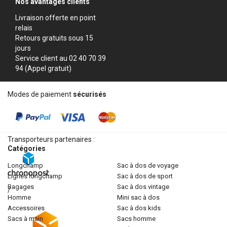
Nos avantages clients
Livraison offerte en point
relais
Retours gratuits sous 15
jours
Service client au 02 40 70 39
94 (Appel gratuit)
Modes de paiement
sécurisés
Transporteurs partenaires :
Catégories
longchamp
sac à dos de voyage
lignes longchamp
sac à dos de sport
bagages
sac à dos vintage
/
homme
mini sac à dos
accessoires
sac à dos kids
sacs à main
sacs homme