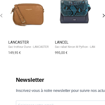
LANCASTER
LANCEL
L
Sac trotteur Dune - LANCASTER
149,95 €
995,00 €
37