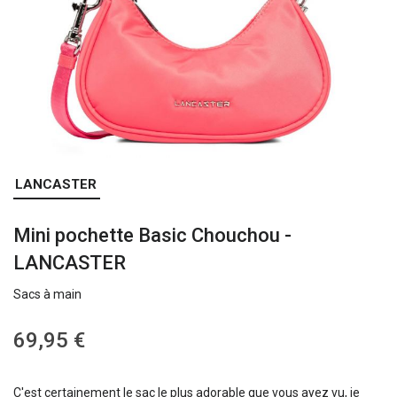
Skip
LANCASTER
to
the
Mini pochette Basic Chouchou -
beginning
of
LANCASTER
the
images
Sacs à main
gallery
69,95 €
C'est certainement le sac le plus adorable que vous ayez vu, je