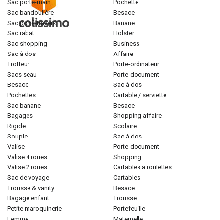
sac porté-main
pochette
sac bandoulière
besace
sac porté-travers
banane
sac rabat
holster
sac shopping
business
sac à dos
affaire
trotteur
porte-ordinateur
sacs seau
porte-document
besace
sac à dos
pochettes
cartable / serviette
sac banane
besace
bagages
shopping affaire
rigide
scolaire
souple
sac à dos
valise
porte-document
valise 4 roues
shopping
valise 2 roues
cartables à roulettes
sac de voyage
cartables
trousse & vanity
besace
bagage enfant
trousse
petite maroquinerie
portefeuille
femme
maternelle