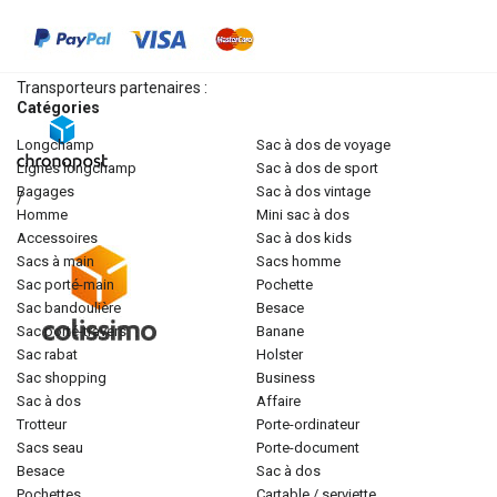
Transporteurs partenaires :
Catégories
longchamp
sac à dos de voyage
lignes longchamp
sac à dos de sport
bagages
sac à dos vintage
/
homme
mini sac à dos
accessoires
sac à dos kids
sacs à main
sacs homme
sac porté-main
pochette
sac bandoulière
besace
sac porté-travers
banane
sac rabat
holster
sac shopping
business
sac à dos
affaire
trotteur
porte-ordinateur
sacs seau
porte-document
besace
sac à dos
pochettes
cartable / serviette