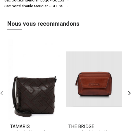
Sac trotteur Meridian Logo - GUESS
Sac porté épaule Meridian - GUESS
Nous vous recommandons
TAMARIS
THE BRIDGE
L