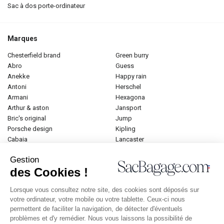
sac à dos porte-ordinateur
Marques
chesterfield brand
green burry
abro
guess
anekke
happy rain
antoni
herschel
armani
hexagona
arthur & aston
jansport
bric's original
jump
porsche design
kipling
cabaia
lancaster
cameleon
lancel
Gestion
caramel et compagnie
le tanneur
des Cookies !
desigual
longchamp
donna celi
mac douglas
Lorsque vous consultez notre site, des cookies sont déposés sur
eastpak
mac alyster
votre ordinateur, votre mobile ou votre tablette. Ceux-ci nous
elite
naf-naf
permettent de faciliter la navigation, de détecter d'éventuels
emily & noah
paul marius
problèmes et d'y remédier. Nous vous laissons la possibilité de
esprit
samsonite