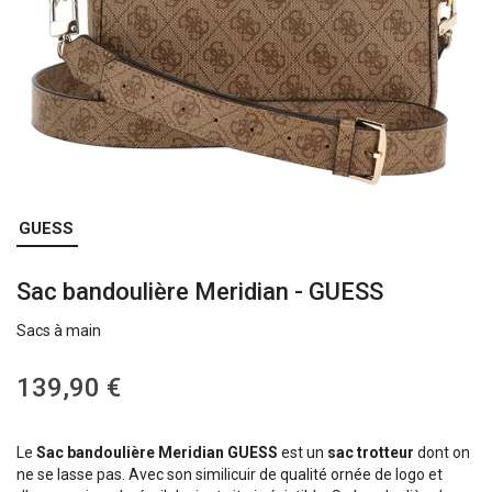
Skip
GUESS
to
the
Sac bandoulière Meridian - GUESS
beginning
of
Sacs à main
the
images
gallery
139,90 €
Le
Sac bandoulière Meridian GUESS
est un
sac trotteur
dont on
ne se lasse pas. Avec son similicuir de qualité ornée de logo et