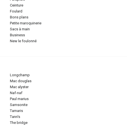
ceinture
foulard
bons plans
petite maroquinerie
sacs à main
business
new le foulonné
longchamp
mac douglas
mac alyster
naf-naf
paul marius
samsonite
tamaris
tann's
the bridge