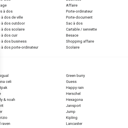
ntage
affaire
cs à dos
porte-ordinateur
c à dos de ville
porte-document
c à dos outdoor
sac à dos
c à dos scolaire
cartable / serviette
c à dos cuir
besace
c à dos business
shopping affaire
c à dos porte-ordinateur
scolaire
sigual
green burry
nna celi
guess
stpak
happy rain
e
herschel
ily & noah
hexagona
rit
jansport
ier
jump
brizio
kipling
ll raven
lancaster
ns