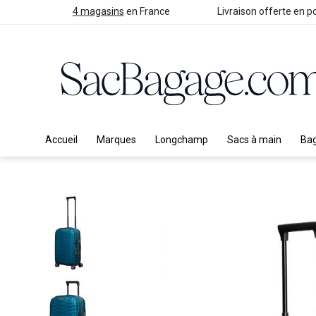
4 magasins
en France
Livraison offerte en po
Accueil
Marques
Longchamp
Sacs à main
Ba
Skip
to
the
end
of
the
images
gallery