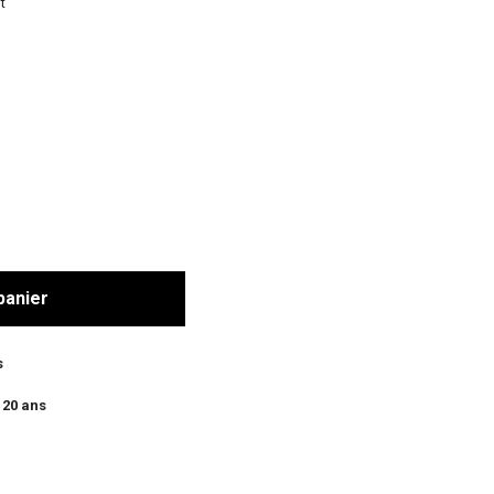
t
panier
s
 20 ans