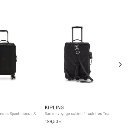
KIPLING
ELITE
Vanity Case 
189,50 €
89,95 €