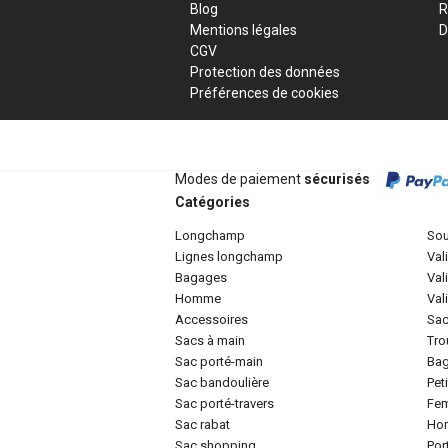
Blog
R
Mentions légales
D
CGV
Protection des données
Préférences de cookies
Modes de paiement
sécurisés
Catégories
longchamp
so
lignes longchamp
va
bagages
va
homme
va
accessoires
sa
sacs à main
tr
sac porté-main
ba
sac bandoulière
pe
sac porté-travers
f
sac rabat
h
sac shopping
po