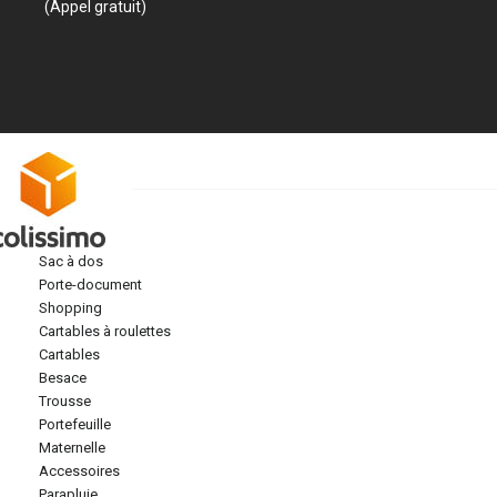
(Appel gratuit)
sac à dos
porte-document
shopping
cartables à roulettes
cartables
besace
trousse
portefeuille
maternelle
accessoires
parapluie