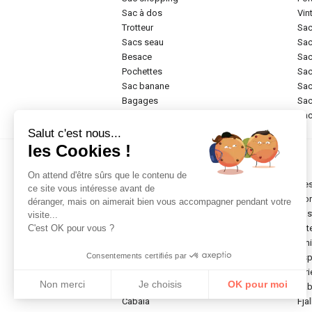
sac à dos
vi
trotteur
sa
sacs seau
sa
besace
sa
pochettes
sa
sac banane
sa
bagages
sa
rigide
sa
Salut c'est nous...
les Cookies !
Marques
On attend d'être sûrs que le contenu de
chesterfield brand
de
ce site vous intéresse avant de
abro
do
déranger, mais on aimerait bien vous accompagner pendant votre
anekke
ea
visite...
antoni
elit
C'est OK pour vous ?
armani
em
Consentements certifiés par
arthur & aston
esp
bric's original
etr
Non merci
Je choisis
OK pour moi
porsche design
fa
cabaia
fja
Axeptio consent
Plateforme de Gestion du Consentement : Personnalisez vos Optio