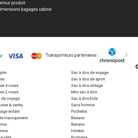
etour produit
imensions bagages cabine
Transporteurs partenaires :
/
uple
sac à dos de voyage
lise
sac à dos de sport
lise 4 roues
sac à dos vintage
lise 2 roues
mini sac à dos
c de voyage
sac à dos kids
ousse & vanity
sacs homme
gage enfant
pochette
tite maroquinerie
besace
emme
banane
omme
holster
rte-clés
business