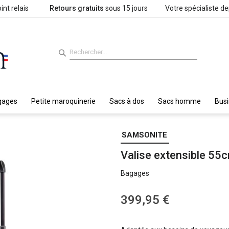
int relais
Retours gratuits
sous 15 jours
Votre spécialiste d
gages
Petite maroquinerie
Sacs à dos
Sacs homme
Bus
SAMSONITE
Valise extensible 5
Bagages
399,95 €