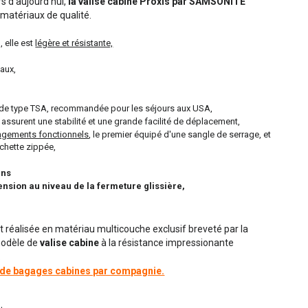
s d'aujourd'hui,
la valise cabine Proxis par SAMSONITE
 matériaux de qualité.
 elle est
légère et résistante,
eaux,
,
de type TSA, recommandée pour les séjours aux USA,
 assurent une stabilité et une grande facilité de déplacement,
ngements fonctionnels
, le premier équipé d'une sangle de serrage, et
chette zippée,
ans
tension au niveau de la fermeture glissière,
st réalisée en matériau multicouche exclusif breveté par la
modèle de
valise cabine
à la résistance impressionante
.
s de bagages cabines par compagnie.