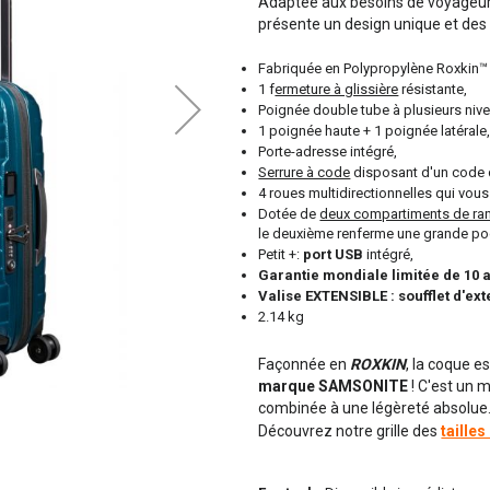
Adaptée aux besoins de voyageur
présente un design unique et des
Fabriquée en Polypropylène Roxkin™ ,
1 f
ermeture à glissière
résistante,
Poignée double tube à plusieurs niv
1 poignée haute + 1 poignée latérale
Porte-adresse intégré,
Serrure à code
disposant d'un code 
4 roues multidirectionnelles qui vous
Dotée de
deux compartiments de ra
le deuxième renferme une grande po
Petit +:
port USB
intégré,
Garantie mondiale limitée de 10 
Valise EXTENSIBLE : soufflet d'ex
2.14 kg
Façonnée en
ROXKIN
, la coque e
marque SAMSONITE
! C'est un 
combinée à une légèreté absolue
Découvrez notre grille des
taille