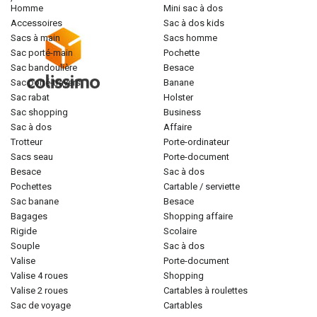
homme
mini sac à dos
accessoires
sac à dos kids
sacs à main
sacs homme
sac porté-main
pochette
sac bandoulière
besace
sac porté-travers
banane
sac rabat
holster
sac shopping
business
sac à dos
affaire
trotteur
porte-ordinateur
sacs seau
porte-document
besace
sac à dos
pochettes
cartable / serviette
sac banane
besace
bagages
shopping affaire
rigide
scolaire
souple
sac à dos
valise
porte-document
valise 4 roues
shopping
valise 2 roues
cartables à roulettes
sac de voyage
cartables