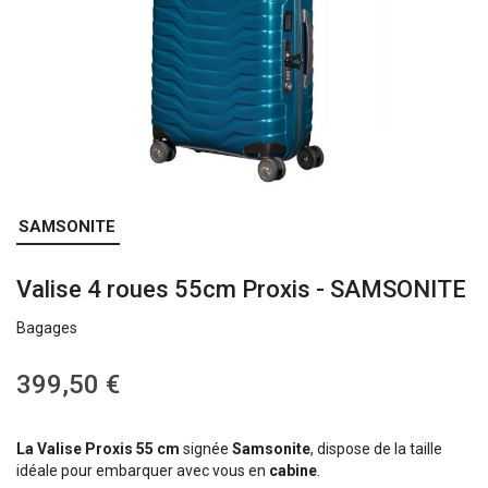
Skip
SAMSONITE
to
the
Valise 4 roues 55cm Proxis - SAMSONITE
beginning
of
Bagages
the
images
gallery
399,50 €
La Valise Proxis 55 cm
signée
Samsonite
, dispose de la taille
idéale pour embarquer avec vous en
cabine
.