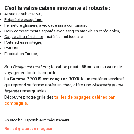
C'est la valise cabine innovante et robuste :
4
roues doubles 360°
,
Poignée télescopique
,
Fermeture glissière
, avec cadenas à combinaison,
Deux compartiments séparés avec sangles amovibles et réglables
,
Coque Ultra-résistante
: matériau multicouche,
Porte adresse
intégré,
Port USB
,
Fabrication Europe,
Son
Design est moderne
,
la valise proxis 55cm
vous assure de
voyager en toute tranquilité.
La
Gamme PROXIS est conçu en ROXKIN
, un matériau exclusif
qui reprend sa forme après un choc, offre une
résistante et une
legereté
remarquables.
Découvrez notre grille des
tailles de bagages cabines par
compagnie.
En stock
: Disponible immédiatement
Retrait gratuit en magasin