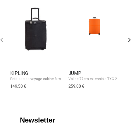
KIPLING
JUMP
B
149,50 €
259,00 €
18