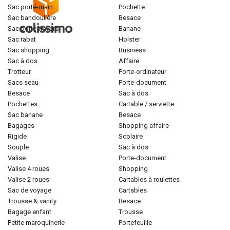
sac porté-main
pochette
sac bandoulière
besace
sac porté-travers
banane
sac rabat
holster
sac shopping
business
sac à dos
affaire
trotteur
porte-ordinateur
sacs seau
porte-document
besace
sac à dos
pochettes
cartable / serviette
sac banane
besace
bagages
shopping affaire
rigide
scolaire
souple
sac à dos
valise
porte-document
valise 4 roues
shopping
valise 2 roues
cartables à roulettes
sac de voyage
cartables
trousse & vanity
besace
bagage enfant
trousse
petite maroquinerie
portefeuille