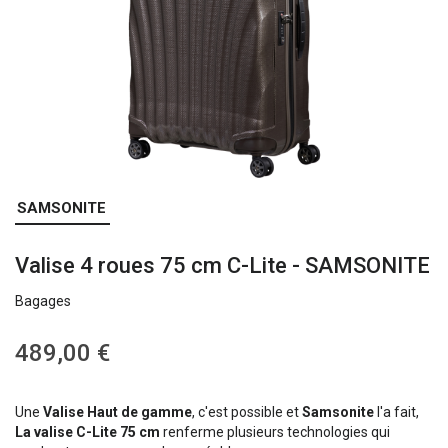
Skip
SAMSONITE
to
the
Valise 4 roues 75 cm C-Lite - SAMSONITE
beginning
of
Bagages
the
images
gallery
489,00 €
Une
Valise Haut de gamme
, c'est possible et
Samsonite
l'a fait,
La valise C-Lite 75 cm
renferme plusieurs technologies qui