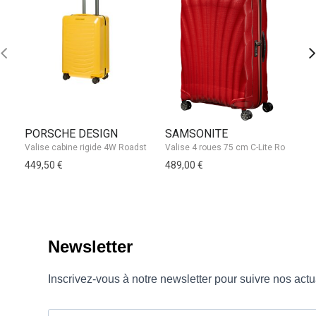
PORSCHE DESIGN
SAMSONITE
J
449,50 €
489,00 €
13