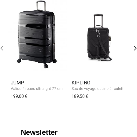
JUMP
KIPLING
S
199,00 €
189,50 €
42