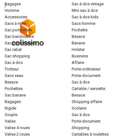
bagages
sac à dos vintage
/
homme
mini sac à dos
accessoires
sac à dos kids
sacs à main
sacs homme
sac porté-main
pochette
sac bandoulière
besace
sac porté-travers
banane
sac rabat
holster
sac shopping
business
sac à dos
affaire
trotteur
porte-ordinateur
sacs seau
porte-document
besace
sac à dos
pochettes
cartable / serviette
sac banane
besace
bagages
shopping affaire
rigide
scolaire
souple
sac à dos
valise
porte-document
valise 4 roues
shopping
valise 2 roues
cartables à roulettes