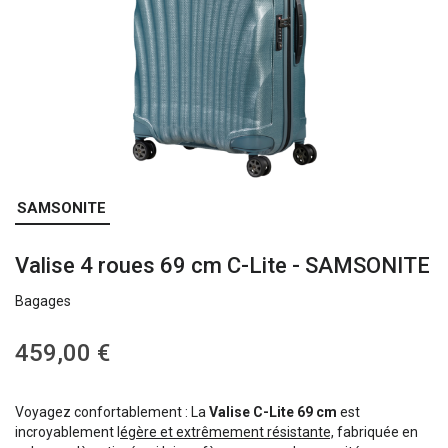
Skip
SAMSONITE
to
the
Valise 4 roues 69 cm C-Lite - SAMSONITE
beginning
of
Bagages
the
images
gallery
459,00 €
Voyagez confortablement : La
Valise C-Lite 69 cm
est
incroyablement l
égère et extrêmement résistante,
fabriquée en