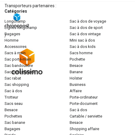
Transporteurs partenaires :
Catégories
longchamp
sac à dos de voyage
lignes longchamp
sac à dos de sport
bagages
sac à dos vintage
/
homme
mini sac à dos
accessoires
sac à dos kids
sacs à main
sacs homme
sac porté-main
pochette
sac bandoulière
besace
sac porté-travers
banane
sac rabat
holster
sac shopping
business
sac à dos
affaire
trotteur
porte-ordinateur
sacs seau
porte-document
besace
sac à dos
pochettes
cartable / serviette
sac banane
besace
bagages
shopping affaire