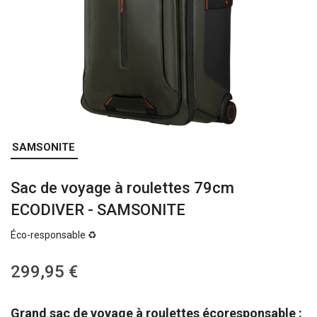
Skip
SAMSONITE
to
the
Sac de voyage à roulettes 79cm
beginning
of
ECODIVER - SAMSONITE
the
images
Éco-responsable ♻️
gallery
299,95 €
Grand sac de voyage à roulettes écoresponsable :