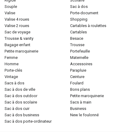
rigide
scolaire
souple
sac à dos
valise
porte-document
valise 4 roues
shopping
valise 2 roues
cartables à roulettes
sac de voyage
cartables
trousse & vanity
besace
bagage enfant
trousse
petite maroquinerie
portefeuille
femme
maternelle
homme
accessoires
porte-clés
parapluie
vintage
ceinture
sacs à dos
foulard
sac à dos de ville
bons plans
sac à dos outdoor
petite maroquinerie
sac à dos scolaire
sacs à main
sac à dos cuir
business
sac à dos business
new le foulonné
sac à dos porte-ordinateur