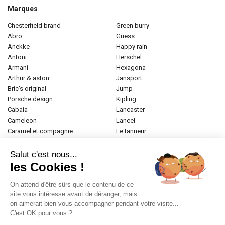
Marques
chesterfield brand
green burry
abro
guess
anekke
happy rain
antoni
herschel
armani
hexagona
arthur & aston
jansport
bric's original
jump
porsche design
kipling
cabaia
lancaster
cameleon
lancel
caramel et compagnie
le tanneur
desigual
longchamp
donna celi
mac douglas
Salut c'est nous...
eastpak
mac alyster
les Cookies !
elite
naf-naf
emily & noah
paul marius
On attend d'être sûrs que le contenu de ce
esprit
samsonite
site vous intéresse avant de déranger, mais
on aimerait bien vous accompagner pendant votre visite...
etrier
tamaris
C'est OK pour vous ?
fabrizio
tann's