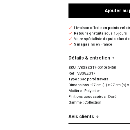
Ajouter au 
Livraison offerte
en points relai
Retours gratuits
sous 15 jours
Votre spécialiste
depuis plus de
5 magasins
en France
Détails & entretien
SKU
VBS8ZG17-001035458
Rèf
VBS8ZG17
Type
Sac porté travers
Dimensions
27 cm (L) x 27 cm (h) x 
Matière
Polyester
Finitions accessoires
Doré
Gamme
Collection
Avis clients