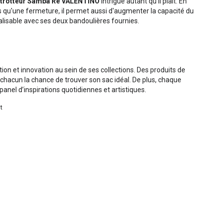
 trotteur Samba Re VALENTINO
intrigue autant qu'il plaît. En
s qu'une fermeture, il permet aussi d'augmenter la capacité du
alisable avec ses deux bandoulières fournies.
s
ion et innovation au sein de ses collections. Des produits de
 à chacun la chance de trouver son sac idéal. De plus, chaque
anel d’inspirations quotidiennes et artistiques.
t