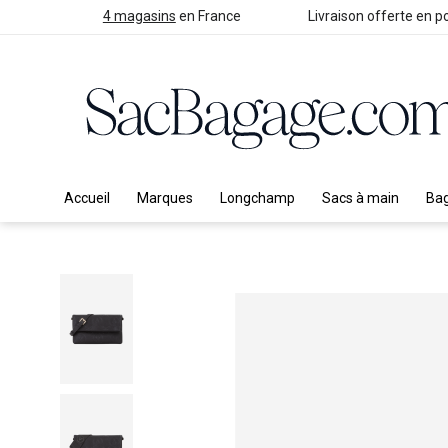
4 magasins
en France
Livraison offerte en po
Accueil
Marques
Longchamp
Sacs à main
Ba
Skip
to
the
end
of
the
images
gallery