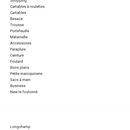
shopping
cartables à roulettes
cartables
besace
trousse
portefeuille
maternelle
accessoires
parapluie
ceinture
foulard
bons plans
petite maroquinerie
sacs à main
business
new le foulonné
longchamp