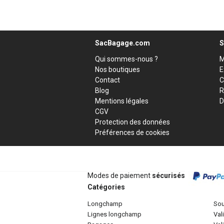
SacBagage.com
S
Qui sommes-nous ?
M
Nos boutiques
E
Contact
C
Blog
R
Mentions légales
D
CGV
Protection des données
Préférences de cookies
Modes de paiement
sécurisés
Catégories
longchamp
so
lignes longchamp
va