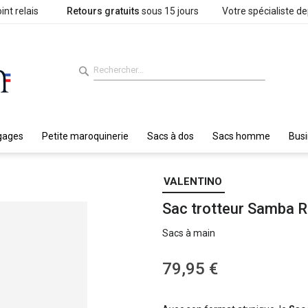
int relais
Retours gratuits
sous 15 jours
Votre spécialiste d
gages
Petite maroquinerie
Sacs à dos
Sacs homme
Bus
VALENTINO
Sac trotteur Samba 
Sacs à main
79,95 €