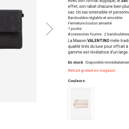
Avec son format atypique, le
Sac
effet, son rabat chacune bien plu
sac. Un sac extensible et personn
Bandoulière réglable et amovible
Fermeture bouton aimanté
1 poche
Accessoires fournis : 2 bandoulière
La Maison
VALENTINO
mêle tradit
qualité tirés du luxe pour offrait
gamme est révélatrice d’un large p
En stock
: Disponible immédiatemen
Retrait gratuit en magasin
Couleurs