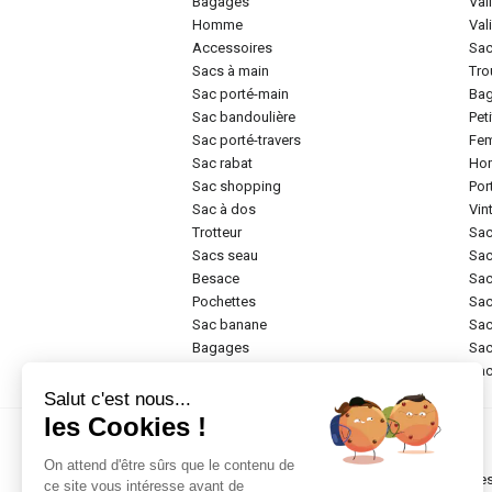
bagages
va
homme
va
accessoires
sa
sacs à main
tr
sac porté-main
ba
sac bandoulière
pe
sac porté-travers
f
sac rabat
h
sac shopping
po
sac à dos
vi
trotteur
sa
sacs seau
sa
besace
sa
pochettes
sa
sac banane
sa
bagages
sa
rigide
sa
Salut c'est nous...
les Cookies !
Marques
On attend d'être sûrs que le contenu de
chesterfield brand
de
ce site vous intéresse avant de