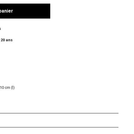
panier
s
 20 ans
10 cm (l)