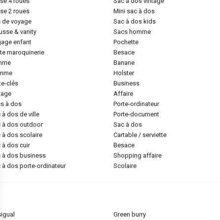
lise 4 roues
sac à dos vintage
lise 2 roues
mini sac à dos
c de voyage
sac à dos kids
ousse & vanity
sacs homme
gage enfant
pochette
tite maroquinerie
besace
emme
banane
omme
holster
rte-clés
business
ntage
affaire
cs à dos
porte-ordinateur
c à dos de ville
porte-document
c à dos outdoor
sac à dos
c à dos scolaire
cartable / serviette
c à dos cuir
besace
c à dos business
shopping affaire
c à dos porte-ordinateur
scolaire
sigual
green burry