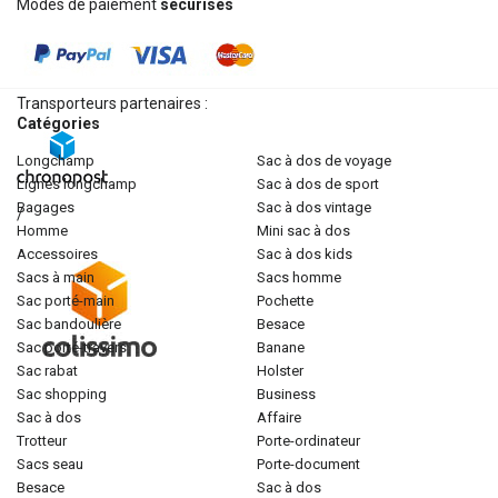
Modes de paiement
sécurisés
Transporteurs partenaires :
Catégories
longchamp
sac à dos de voyage
lignes longchamp
sac à dos de sport
bagages
sac à dos vintage
/
homme
mini sac à dos
accessoires
sac à dos kids
sacs à main
sacs homme
sac porté-main
pochette
sac bandoulière
besace
sac porté-travers
banane
sac rabat
holster
sac shopping
business
sac à dos
affaire
trotteur
porte-ordinateur
sacs seau
porte-document
besace
sac à dos