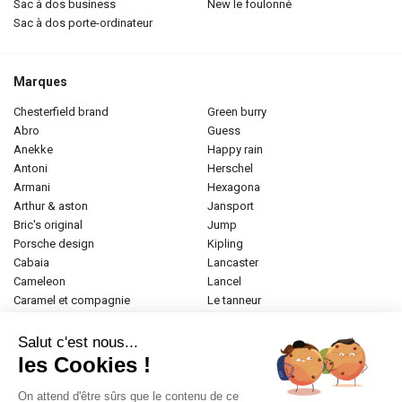
sac à dos business
new le foulonné
sac à dos porte-ordinateur
Marques
chesterfield brand
green burry
abro
guess
anekke
happy rain
antoni
herschel
armani
hexagona
arthur & aston
jansport
bric's original
jump
porsche design
kipling
cabaia
lancaster
cameleon
lancel
caramel et compagnie
le tanneur
desigual
longchamp
donna celi
mac douglas
Salut c'est nous...
eastpak
mac alyster
les Cookies !
elite
naf-naf
emily & noah
paul marius
On attend d'être sûrs que le contenu de ce