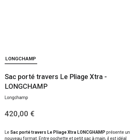
Skip
LONGCHAMP
to
the
Sac porté travers Le Pliage Xtra -
beginning
of
LONGCHAMP
the
images
Longchamp
gallery
420,00 €
Le
Sac porté travers Le Pliage Xtra LONCGHAMP
présente un
nouveau format. Entre pochette et petit sac à main, il est idéal