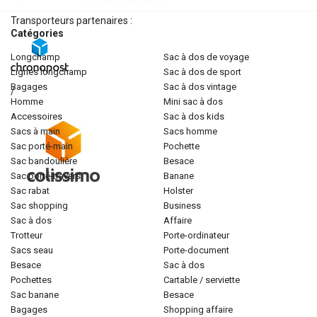
Transporteurs partenaires :
Catégories
longchamp
sac à dos de voyage
lignes longchamp
sac à dos de sport
bagages
sac à dos vintage
/
homme
mini sac à dos
accessoires
sac à dos kids
sacs à main
sacs homme
sac porté-main
pochette
sac bandoulière
besace
sac porté-travers
banane
sac rabat
holster
sac shopping
business
sac à dos
affaire
trotteur
porte-ordinateur
sacs seau
porte-document
besace
sac à dos
pochettes
cartable / serviette
sac banane
besace
bagages
shopping affaire