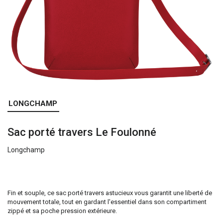
Skip
LONGCHAMP
to
the
Sac porté travers Le Foulonné
beginning
of
Longchamp
the
images
gallery
Fin et souple, ce sac porté travers astucieux vous garantit une liberté de
mouvement totale, tout en gardant l'essentiel dans son compartiment
zippé et sa poche pression extérieure.