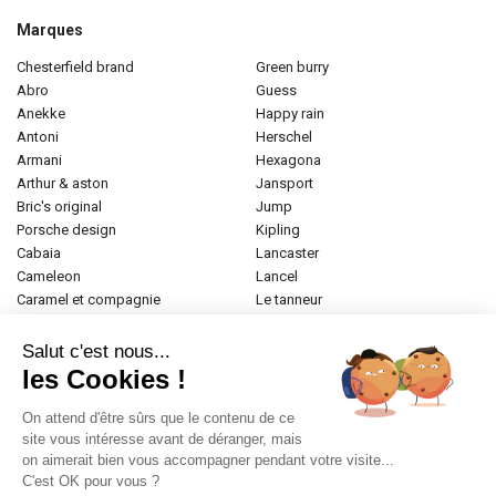
Marques
chesterfield brand
green burry
abro
guess
anekke
happy rain
antoni
herschel
armani
hexagona
arthur & aston
jansport
bric's original
jump
porsche design
kipling
cabaia
lancaster
cameleon
lancel
caramel et compagnie
le tanneur
desigual
longchamp
donna celi
mac douglas
Salut c'est nous...
eastpak
mac alyster
les Cookies !
elite
naf-naf
emily & noah
paul marius
On attend d'être sûrs que le contenu de ce
esprit
samsonite
site vous intéresse avant de déranger, mais
on aimerait bien vous accompagner pendant votre visite...
etrier
tamaris
C'est OK pour vous ?
fabrizio
tann's